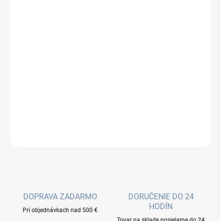
cena:
−
+
Pridať do košíka
Optický patchcord (jumper kábel) je štandardný prepojovací
optický kábel, zakončený na oboch stranách optickými
konektormi. Patchcordy sa používajú na prepojenie zariadení
vnútri rozvádzača, alebo na pripojenie aktívnych prvkov k optickej
trase...
DETAILNÉ INFORMÁCIE
OPÝTAŤ SA
DOPRAVA ZADARMO
DORUČENIE DO 24
HODÍN
Pri objednávkach nad 500 €
Tovar na sklade posielame do 24