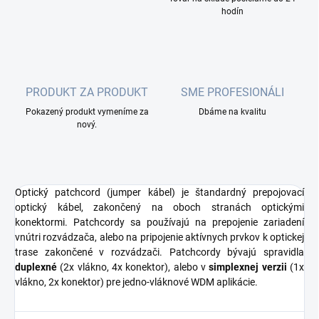
hodín
PRODUKT ZA PRODUKT
SME PROFESIONÁLI
Pokazený produkt vymeníme za
Dbáme na kvalitu
nový.
Optický patchcord (jumper kábel) je štandardný prepojovací
optický kábel, zakončený na oboch stranách optickými
konektormi. Patchcordy sa používajú na prepojenie zariadení
vnútri rozvádzača, alebo na pripojenie aktívnych prvkov k optickej
trase zakončené v rozvádzači. Patchcordy bývajú spravidla
duplexné
(2x vlákno, 4x konektor), alebo v
simplexnej verzii
(1x
vlákno, 2x konektor) pre jedno-vláknové WDM aplikácie.