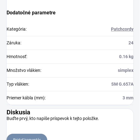
Dodatočné parametre
Kategória
:
Patchcordy
Záruka
:
24
Hmotnosť
:
0.16 kg
Množstvo vlákien
:
simplex
Typ vlákien
:
SM G.657A
Priemer kábla (mm)
:
3 mm
Diskusia
Buďte prvý, kto napíše príspevok k tejto položke.