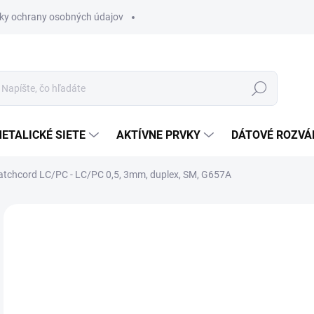
ky ochrany osobných údajov
Hľadať
ETALICKÉ SIETE
AKTÍVNE PRVKY
DÁTOVÉ ROZVÁ
atchcord LC/PC - LC/PC 0,5, 3mm, duplex, SM, G657A
Neohodnotené
Podrobnosti hodnotenia
€3
€3,
Jedn
NA