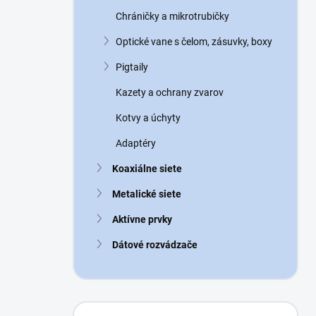
n
Chráničky a mikrotrubičky
e
l
Optické vane s čelom, zásuvky, boxy
Pigtaily
Kazety a ochrany zvarov
Kotvy a úchyty
Adaptéry
Koaxiálne siete
Metalické siete
Aktívne prvky
Dátové rozvádzače