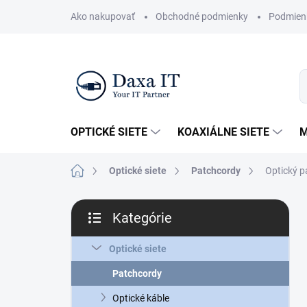
Prejsť
Ako nakupovať
Obchodné podmienky
Podmien
na
obsah
OPTICKÉ SIETE
KOAXIÁLNE SIETE
M
Domov
Optické siete
Patchcordy
Optický p
B
Kategórie
o
Preskočiť
č
kategórie
n
Optické siete
ý
Patchcordy
p
a
Optické káble