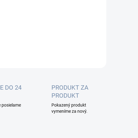
:
−
+
Pridať do košíka
OPÝTAŤ SA
E DO 24
PRODUKT ZA
PRODUKT
e posielame
Pokazený produkt
vymeníme za nový.