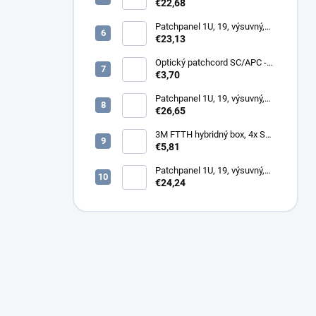
12x SC simplex, biely (1x
€22,68
kazeta 1/12)
Patchpanel 1U, 19, výsuvný,
24x SC duplex, biely (2x
€23,13
kazeta 1/12)
Optický patchcord SC/APC -
LC/PC 1m duplex, SM,
€3,70
G657A2
Patchpanel 1U, 19, výsuvný,
12x SC duplex, biely (2x
€26,65
kazeta 1/12)
3M FTTH hybridný box, 4x SC,
keystone, simplex, vnútorný
€5,81
Patchpanel 1U, 19, výsuvný,
24x SC simplex, 24x LC
€24,24
Duplex biely