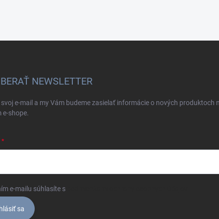
BERAŤ NEWSLETTER
 svoj e-mail a my Vám budeme zasielať informácie o nových produktoch 
 e-shope.
ím e-mailu súhlasíte s
podmienkami ochrany osobných údajov
hlásiť sa