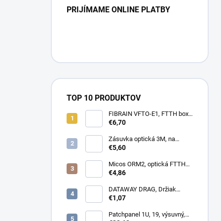
PRIJÍMAME ONLINE PLATBY
TOP 10 PRODUKTOV
FIBRAIN VFTO-E1, FTTH box,
1x adaptér SC/APC, 1x pigtail
€6,70
SC/APC, osadený
Zásuvka optická 3M, na
omítku hybridní, 8686,
€5,60
86x86x34mm
Micos ORM2, optická FTTH
zásuvka, 2x SC simplex
€4,86
DATAWAY DRAG, Držiak
kotvy, na stĺp, kovový
€1,07
Patchpanel 1U, 19, výsuvný,