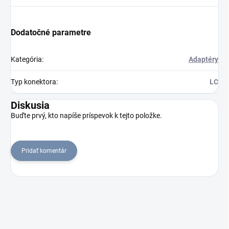
Dodatočné parametre
Kategória
:
Adaptéry
Typ konektora
:
LC
Diskusia
Buďte prvý, kto napíše príspevok k tejto položke.
Pridať komentár