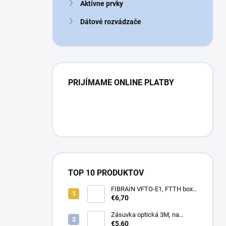
Aktívne prvky
Dátové rozvádzače
PRIJÍMAME ONLINE PLATBY
TOP 10 PRODUKTOV
FIBRAIN VFTO-E1, FTTH box,
1x adaptér SC/APC, 1x pigtail
€6,70
SC/APC, osadený
Zásuvka optická 3M, na
omítku hybridní, 8686,
€5,60