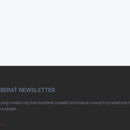
BERAŤ NEWSLETTER
 svoj e-mail a my Vám budeme zasielať informácie o nových produktoch 
 e-shope.