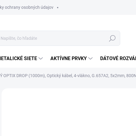
ky ochrany osobných údajov
Hľadať
ETALICKÉ SIETE
AKTÍVNE PRVKY
DÁTOVÉ ROZVÁ
 OPTIX DROP (1000m), Optický kábel, 4-vlákno, G.657A2, 5x2mm, 800
Neohodnotené
Podrobnosti hodnotenia
€0
€0,
Jedn
NA