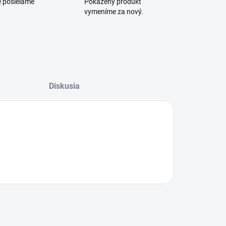
e posielame
Pokazený produkt
vymeníme za nový.
Diskusia