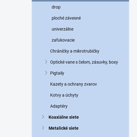
n
drop
e
l
ploché závesné
univerzálne
zafukovacie
Chráničky a mikrotrubičky
Optické vane s čelom, zásuvky, boxy
Pigtaily
Kazety a ochrany zvarov
Kotvy a úchyty
Adaptéry
Koaxiálne siete
Metalické siete