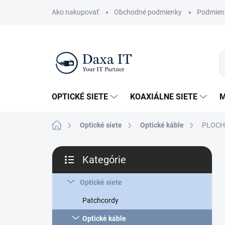
Prejsť
Ako nakupovať
Obchodné podmienky
Podmien
na
obsah
OPTICKÉ SIETE
KOAXIÁLNE SIETE
M
Domov
Optické siete
Optické káble
PLOCHÝ
B
Kategórie
o
Preskočiť
č
kategórie
n
Optické siete
ý
Patchcordy
p
a
Optické káble