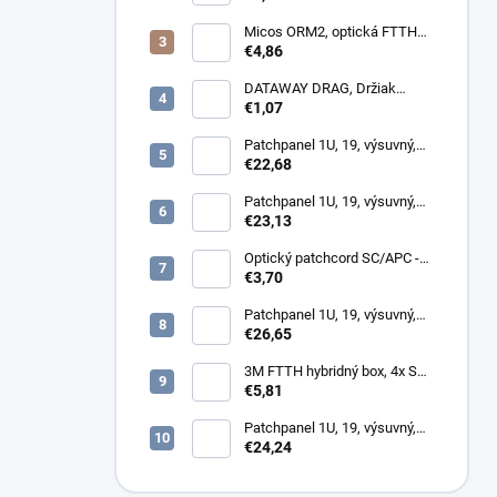
86x86x34mm
Micos ORM2, optická FTTH
zásuvka, 2x SC simplex
€4,86
DATAWAY DRAG, Držiak
kotvy, na stĺp, kovový
€1,07
Patchpanel 1U, 19, výsuvný,
12x SC simplex, biely (1x
€22,68
kazeta 1/12)
Patchpanel 1U, 19, výsuvný,
24x SC duplex, biely (2x
€23,13
kazeta 1/12)
Optický patchcord SC/APC -
LC/PC 1m duplex, SM,
€3,70
G657A2
Patchpanel 1U, 19, výsuvný,
12x SC duplex, biely (2x
€26,65
kazeta 1/12)
3M FTTH hybridný box, 4x SC,
keystone, simplex, vnútorný
€5,81
Patchpanel 1U, 19, výsuvný,
24x SC simplex, 24x LC
€24,24
Duplex biely