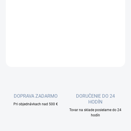
−
+
Pridať do košíka
OmniTIK 5 ac je vonkajší access point s dvoma integrovanými
všesmerovými 5GHz anténami so ziskom 7,5 dBi, 5x GLAN a
jedným USB portom pre pripojenie 3G/4G modemu.
DETAILNÉ INFORMÁCIE
OPÝTAŤ SA
DOPRAVA ZADARMO
DORUČENIE DO 24
HODÍN
Pri objednávkach nad 500 €
Tovar na sklade posielame do 24
hodín