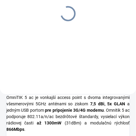
PRO, Držiak pre RBDisc,
SXTsq, OmniTik
€6,24
€7,68 vrátane DPH
Do košíka
MikroTik quickMOUNT pro, pre
RBDisc, OmniTik, SXT, BaseBox
OmniTIK 5 ac je vonkajší access point s dvoma integrovanými
všesmerovými 5GHz anténami so ziskom
7,5 dBi, 5x GLAN
a
jedným USB portom
pre pripojenie 3G/4G modemu
. Omnitik 5 ac
podporuje 802.11a/n/ac bezdrôtové štandardy, vysielací výkon
rádiovej časti
až 1300mW
(31dBm) a modulačnú rýchlosť
866Mbps
.