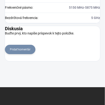
Frekvenčné pásmo
:
5150 MHz-5875 MHz
Bezdrôtová frekvencia
:
5 GHz
Diskusia
Buďte prvý, kto napíše príspevok k tejto položke.
Pridať komentár
Z
á
p
ä