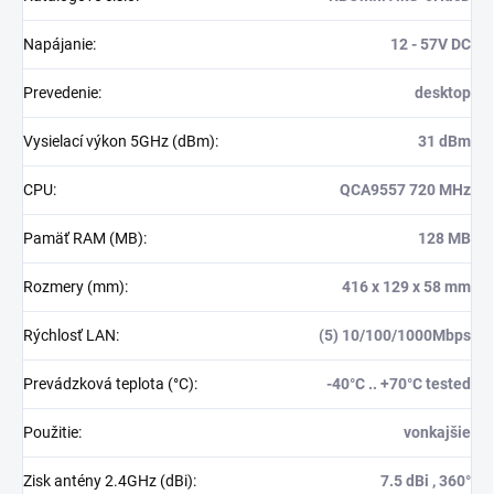
Napájanie
:
12 - 57V DC
Prevedenie
:
desktop
Vysielací výkon 5GHz (dBm)
:
31 dBm
CPU
:
QCA9557 720 MHz
Pamäť RAM (MB)
:
128 MB
Rozmery (mm)
:
416 x 129 x 58 mm
Rýchlosť LAN
:
(5) 10/100/1000Mbps
Prevádzková teplota (°C)
:
-40°C .. +70°C tested
Použitie
:
vonkajšie
Zisk antény 2.4GHz (dBi)
:
7.5 dBi , 360°