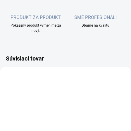
PRODUKT ZA PRODUKT
SME PROFESIONÁLI
Pokazený produkt vymeníme za
Dbáme na kvalitu
nový.
Súvisiaci tovar
SKLADOM
(2 KS)
MikroTik quickMOUNT