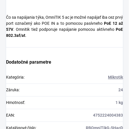
Čo sa napájania týka, OmniTIK 5 ac je možné napájať iba cez prvý
port označený ako POE IN a to pomocou pasívneho
PoE 12 až
57V
. Omnitik tiež podporuje napájanie pomocou aktívneho
PoE
802.3af/at
.
Dodatočné parametre
Kategória
:
Mikrotik
Záruka
:
24
Hmotnosť
:
1 kg
EAN
:
4752224004383
Katalógové číslo
:
RBOmniTikG-5HacD