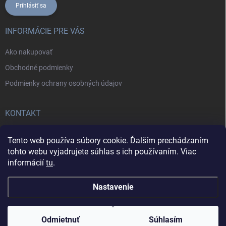
Prihlásiť sa
INFORMÁCIE PRE VÁS
Ako nakupovať
Obchodné podmienky
Podmienky ochrany osobných údajov
KONTAKT
+421902787857
Tento web používa súbory cookie. Ďalším prechádzaním
tohto webu vyjadrujete súhlas s ich používaním. Viac
informácií
tu
.
Nastavenie
Copyright 2026
Daxa IT
. Všetky práva vyhradené.
Odmietnuť
Súhlasím