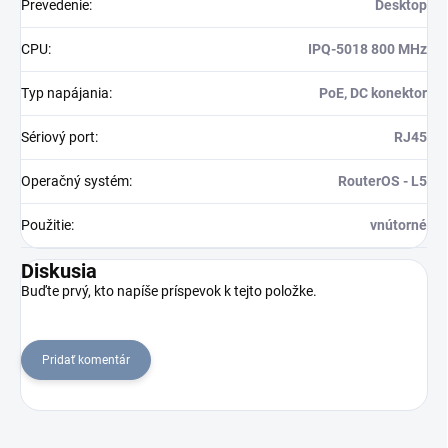
Prevedenie
:
Desktop
CPU
:
IPQ-5018 800 MHz
Typ napájania
:
PoE, DC konektor
Sériový port
:
RJ45
Operačný systém
:
RouterOS - L5
Použitie
:
vnútorné
Diskusia
Buďte prvý, kto napíše príspevok k tejto položke.
Pridať komentár