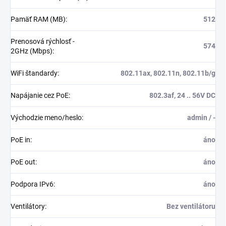
Pamäť RAM (MB)
:
512
Prenosová rýchlosť -
574
2GHz (Mbps)
:
WiFi štandardy
:
802.11ax, 802.11n, 802.11b/g
Napájanie cez PoE
:
802.3af, 24 .. 56V DC
Východzie meno/heslo
:
admin / -
PoE in
:
áno
PoE out
:
áno
Podpora IPv6
:
áno
Ventilátory
:
Bez ventilátoru