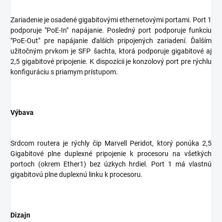
Zariadenie je osadené gigabitovými ethernetovými portami. Port 1
podporuje "PoE-In" napájanie. Posledný port podporuje funkciu
"PoE-Out" pre napájanie ďalších pripojených zariadení. Ďalším
užitočným prvkom je SFP šachta, ktorá podporuje gigabitové aj
2,5 gigabitové pripojenie. K dispozícii je konzolový port pre rýchlu
konfiguráciu s priamym prístupom.
Výbava
Srdcom routera je rýchly čip Marvell Peridot, ktorý ponúka 2,5
Gigabitové plne duplexné pripojenie k procesoru na všetkých
portoch (okrem Ether1) bez úzkych hrdiel. Port 1 má vlastnú
gigabitovú plne duplexnú linku k procesoru.
Dizajn