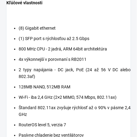
Kľúčové vlastnosti
(8) Gigabit ethernet
(1) SFP port s rýchlosťou až 2.5 Gbps
800 MHz CPU - 2 jadrá, ARM 64bit architektúra
4x výkonnejší v porovnaní s RB2011
2 typy napájania - DC jack, PoE (24 až 56 V DC alebo
802.3af)
128MB NAND, 512MB RAM
Wi-Fi - iba 2,4 GHz (2×2 MIMO, 574 Mbps, 802.11ax)
Štandard 802.11ax zvyšuje rýchlosť až o 90% v pásme 2,4
GHz
RouterOS level 5, verzia 7
Pasívne chladenie bez ventilátorov