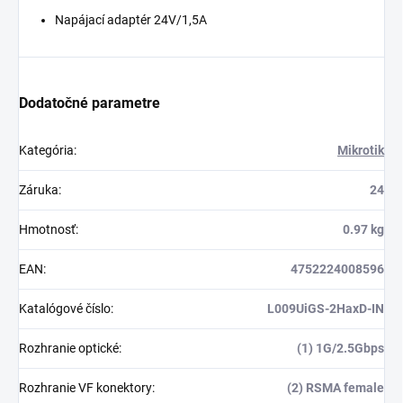
Napájací adaptér 24V/1,5A
Dodatočné parametre
Kategória
:
Mikrotik
Záruka
:
24
Hmotnosť
:
0.97 kg
EAN
:
4752224008596
Katalógové číslo
:
L009UiGS-2HaxD-IN
Rozhranie optické
:
(1) 1G/2.5Gbps
Rozhranie VF konektory
:
(2) RSMA female