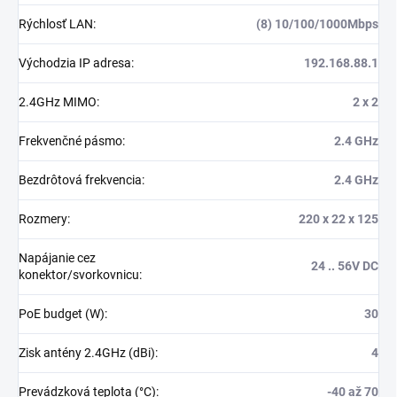
Rýchlosť LAN
:
(8) 10/100/1000Mbps
Východzia IP adresa
:
192.168.88.1
2.4GHz MIMO
:
2 x 2
Frekvenčné pásmo
:
2.4 GHz
Bezdrôtová frekvencia
:
2.4 GHz
Rozmery
:
220 x 22 x 125
Napájanie cez
24 .. 56V DC
konektor/svorkovnicu
:
PoE budget (W)
:
30
Zisk antény 2.4GHz (dBi)
:
4
Prevádzková teplota (°C)
:
-40 až 70