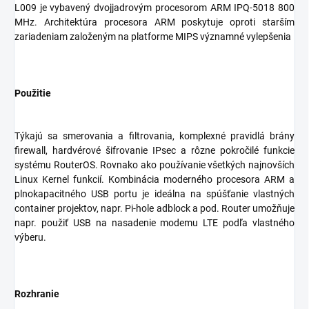
L009 je vybavený dvojjadrovým procesorom ARM IPQ-5018 800
MHz. Architektúra procesora ARM poskytuje oproti starším
zariadeniam založeným na platforme MIPS významné vylepšenia
Použitie
Týkajú sa smerovania a filtrovania, komplexné pravidlá brány
firewall, hardvérové šifrovanie IPsec a rôzne pokročilé funkcie
systému RouterOS. Rovnako ako používanie všetkých najnovších
Linux Kernel funkcií. Kombinácia moderného procesora ARM a
plnokapacitného USB portu je ideálna na spúšťanie vlastných
container projektov, napr. Pi-hole adblock a pod. Router umožňuje
napr. použiť USB na nasadenie modemu LTE podľa vlastného
výberu.
Rozhranie