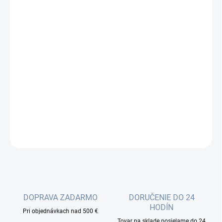
cena:
−
+
Pridať do košíka
Nový modelový rad L009 nahrádza produktový rad obľúbených
routerov RB2011 reprezentujúcich cenovo dostupné, flexibilné a
robustné SOHO riešenie. Oproti predchodcovi ponúkajú modely
L009 lepší výkon, viac funkcií a niekoľko ďalších zaujímavých
vylepšení.
DETAILNÉ INFORMÁCIE
OPÝTAŤ SA
DOPRAVA ZADARMO
DORUČENIE DO 24
HODÍN
Pri objednávkach nad 500 €
Tovar na sklade posielame do 24