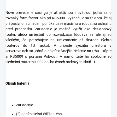
Nové prevedenie casingu je atraktívnou inováciou, jedná sa o
rovnaký form-factor ako pri RB5009. Vyznačuje sa faktom, že aj
pri pasívnom chladení ponúka case masívnu a robustnú ochranu
pred prehriatím. Zariadenie je možné využiť ako desktopový
router, alebo umiestniť do rozvádzača (dodáva sa ale aj so
všetkým, čo potrebujete na umiestnenie až štyroch týchto
routerov do 1U racku). V prípade využitia priestoru v
serverovniach sa jedná o najefektívnejšie riešenie na trhu - kúpte
si RB5009 s portami PoE-out. A namontujte ho spoločne so
siedmimi routermi L009 do iba dvoch rackových skríň 1U.
Obsah balenia
Zariadenie
(2) odnímateľná WiFi anténa