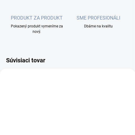
PRODUKT ZA PRODUKT
SME PROFESIONÁLI
Pokazený produkt vymeníme za
Dbáme na kvalitu
nový.
Súvisiaci tovar
SKLADOM
(3 KS)
Ubiquiti ETH-SP-G2,