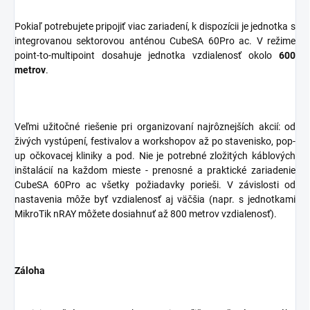
Pokiaľ potrebujete pripojiť viac zariadení, k dispozícii je jednotka s
integrovanou sektorovou anténou CubeSA 60Pro ac. V režime
point-to-multipoint dosahuje jednotka vzdialenosť okolo
600
metrov
.
Veľmi užitočné riešenie pri organizovaní najrôznejších akcií: od
živých vystúpení, festivalov a workshopov až po stavenisko, pop-
up očkovacej kliniky a pod. Nie je potrebné zložitých káblových
inštalácií na každom mieste - prenosné a praktické zariadenie
CubeSA 60Pro ac všetky požiadavky porieši. V závislosti od
nastavenia môže byť vzdialenosť aj väčšia (napr. s jednotkami
MikroTik nRAY môžete dosiahnuť až 800 metrov vzdialenosť).
Záloha