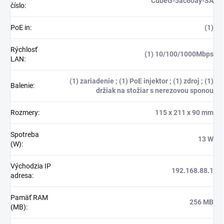
CubeG-5ac60ay-SA
číslo
:
PoE in
:
(1)
Rýchlosť
(1) 10/100/1000Mbps
LAN
:
(1) zariadenie ; (1) PoE injektor ; (1) zdroj ; (1)
Balenie
:
držiak na stožiar s nerezovou sponou
Rozmery
:
115 x 211 x 90 mm
Spotreba
13 W
(W)
:
Východzia IP
192.168.88.1
adresa
:
Pamäť RAM
256 MB
(MB)
: