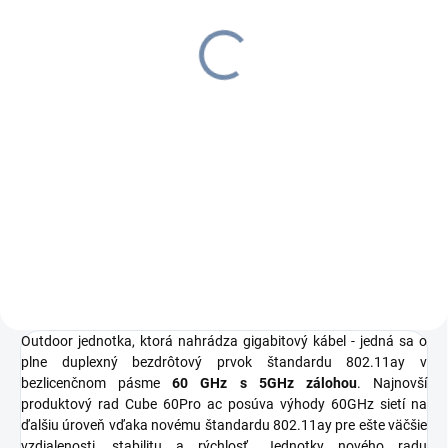
Ethernetová prepäťová
ochrana, max. 10kA
€12,93
€15,90 vrátane DPH
Do košíka
UBNT ETH-SP-G2 je prepäťová
ochrana od výrobcu Ubiquiti
Networks pre vonkajšie jednotky.
Outdoor jednotka, ktorá nahrádza gigabitový kábel - jedná sa o
plne duplexný bezdrôtový prvok štandardu 802.11ay v
bezlicenčnom pásme
60 GHz s 5GHz zálohou
. Najnovší
produktový rad Cube 60Pro ac posúva výhody 60GHz sietí na
ďalšiu úroveň vďaka novému štandardu 802.11ay pre ešte väčšie
vzdialenosti, stabilitu a rýchlosť. Jednotky nového radu