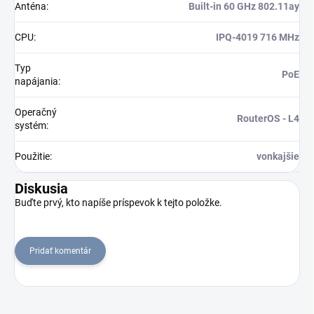
Anténa
:
Built-in 60 GHz 802.11ay
CPU
:
IPQ-4019 716 MHz
Typ
PoE
napájania
:
Operačný
RouterOS - L4
systém
:
Použitie
:
vonkajšie
Diskusia
Buďte prvý, kto napíše príspevok k tejto položke.
Pridať komentár