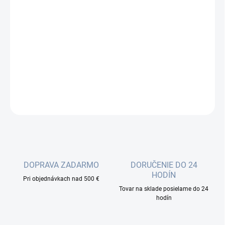
−
+
Pridať do košíka
Outdoor jednotka, ktorá nahrádza gigabitový kábel - jedná sa o
plne duplexný bezdrôtový prvok štandardu 802.11ay v
bezlicenčnom pásme 60 GHz s 5GHz zálohou.
DETAILNÉ INFORMÁCIE
OPÝTAŤ SA
DOPRAVA ZADARMO
DORUČENIE DO 24
HODÍN
Pri objednávkach nad 500 €
Tovar na sklade posielame do 24
hodín