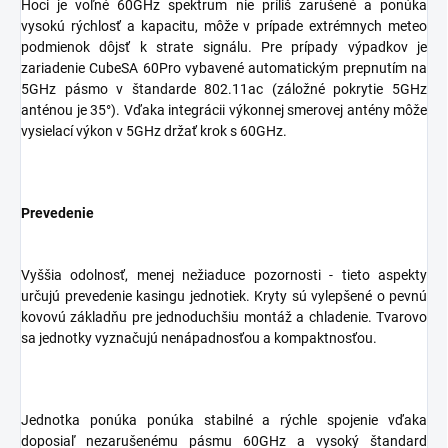
Hoci je voľné 60GHz spektrum nie príliš zarušené a ponúka
vysokú rýchlosť a kapacitu, môže v prípade extrémnych meteo
podmienok dôjsť k strate signálu. Pre prípady výpadkov je
zariadenie CubeSA 60Pro vybavené automatickým prepnutím na
5GHz pásmo v štandarde 802.11ac (záložné pokrytie 5GHz
anténou je 35°). Vďaka integrácii výkonnej smerovej antény môže
vysielací výkon v 5GHz držať krok s 60GHz.
Prevedenie
Vyššia odolnosť, menej nežiaduce pozornosti - tieto aspekty
určujú prevedenie kasingu jednotiek. Kryty sú vylepšené o pevnú
kovovú základňu pre jednoduchšiu montáž a chladenie. Tvarovo
sa jednotky vyznačujú nenápadnosťou a kompaktnosťou.
Jednotka ponúka ponúka stabilné a rýchle spojenie vďaka
doposiaľ nezarušenému pásmu 60GHz a vysoký štandard