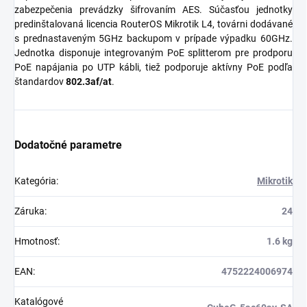
zabezpečenia prevádzky šifrovaním AES. Súčasťou jednotky
predinštalovaná licencia RouterOS Mikrotik L4, továrni dodávané
s prednastaveným 5GHz backupom v prípade výpadku 60GHz.
Jednotka disponuje integrovaným PoE splitterom pre prodporu
PoE napájania po UTP kábli, tiež podporuje aktívny PoE podľa
štandardov
802.3af/at
.
Dodatočné parametre
Kategória
:
Mikrotik
Záruka
:
24
Hmotnosť
:
1.6 kg
EAN
:
4752224006974
Katalógové