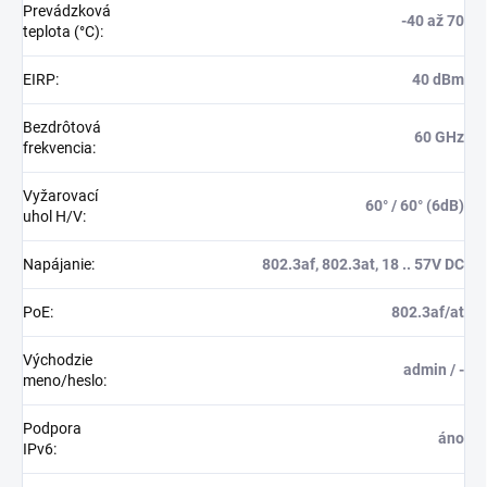
Prevádzková
-40 až 70
teplota (°C)
:
EIRP
:
40 dBm
Bezdrôtová
60 GHz
frekvencia
:
Vyžarovací
60° / 60° (6dB)
uhol H/V
:
Napájanie
:
802.3af, 802.3at, 18 .. 57V DC
PoE
:
802.3af/at
Východzie
admin / -
meno/heslo
:
Podpora
áno
IPv6
: