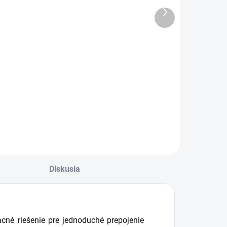
€211,67
€243,37
Ďalší
260,35 vrátane
€299,35 vrátane
produkt
DPH
DPH
Do košíka
Do košíka
B4011 využíva
Nový rad
euveriteľne silný 4-
RouterBoardu
adrový čip Cortex
RB4011iGS +
15 z laboratórií
5HacQ2HnD-IN so
nnapurna ktoré
štyrmi jadrami na
padá pod firmu
frekvencii 1400
mazon. Ide o
Mhz, integrovanú
ovnaký čip ako pri
hardvérovú
ariadení
akceleráciou, dual
Diskusia
B1100AHx4.
band Wi-Fi 2,4 i 5
GHz s podporou
4x4 MIMO a...
lacné riešenie pre jednoduché prepojenie