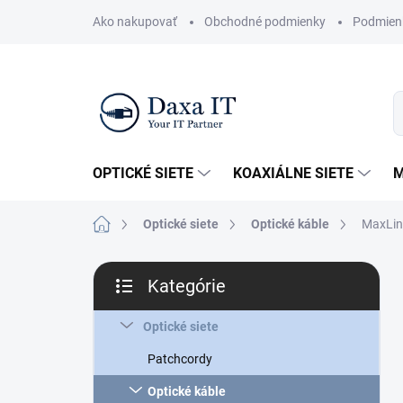
Prejsť
Ako nakupovať
Obchodné podmienky
Podmien
na
obsah
OPTICKÉ SIETE
KOAXIÁLNE SIETE
M
Domov
Optické siete
Optické káble
MaxLin
B
Kategórie
o
Preskočiť
č
kategórie
n
Optické siete
ý
Patchcordy
p
a
Optické káble