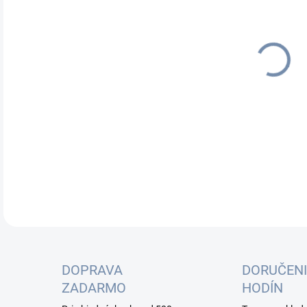
cena
Max
rieš
akt
10G
DETA
DOPRAVA
DORUČENI
ZADARMO
HODÍN