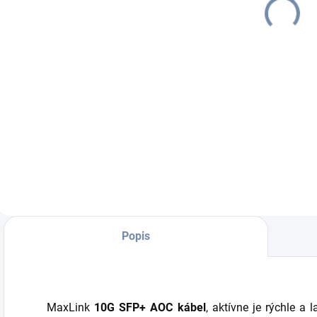
€579,11
€202,20
SFP+, 2x QSFP,
SFP+
€712,31 vrátane
€248,71 vrátane
€
rackmount
DPH
DPH
Do košíka
Do košíka
Ak pracujete s
CRS326-24G-2S+IN
R
veľkým objemom
je nová desktopová
n
dát, napríklad ako
verzia s funkciou
j
poskytovateľ
Dual boot, ktorá
A
internetu alebo
umožňuje
A
správcu dátového
spustenie s
s
centra - je CRS326-
klasickým
A
24S+2Q+RM
RouterOS alebo
r
perfektný upgrade
SwOS. Zariadenie
z
Popis
pre vašu sieť. Je to
má prídavný
R
prvý produkt...
procesor
umožňujúci chod...
MaxLink
10G SFP+ AOC kábel
, aktívne je rýchle a 