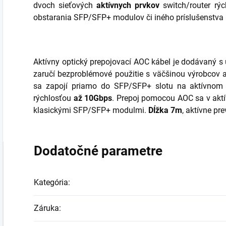
dvoch sieťových
aktívnych prvkov
switch/router rý
obstarania SFP/SFP+ modulov či iného príslušenstva (
Aktívny optický prepojovací AOC kábel je dodávaný s
zaručí bezproblémové použitie s väčšinou výrobcov a
sa zapojí priamo do SFP/SFP+ slotu na aktívnom p
rýchlosťou
až 10Gbps
. Prepoj pomocou AOC sa v aktí
klasickými SFP/SFP+ modulmi.
Dĺžka 7m
, aktívne pr
Dodatočné parametre
Kategória
:
Záruka
: