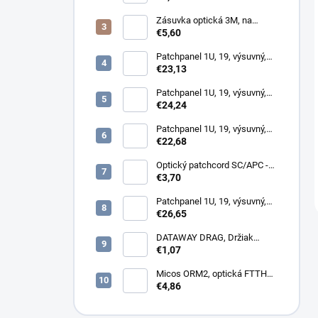
Zásuvka optická 3M, na
omítku hybridní, 8686,
€5,60
86x86x34mm
Patchpanel 1U, 19, výsuvný,
24x SC duplex, biely (2x
€23,13
kazeta 1/12)
Patchpanel 1U, 19, výsuvný,
24x SC simplex, 24x LC
€24,24
Duplex biely
Patchpanel 1U, 19, výsuvný,
12x SC simplex, biely (1x
€22,68
kazeta 1/12)
Optický patchcord SC/APC -
LC/PC 1m duplex, SM,
€3,70
G657A2
Patchpanel 1U, 19, výsuvný,
12x SC duplex, biely (2x
€26,65
kazeta 1/12)
DATAWAY DRAG, Držiak
kotvy, na stĺp, kovový
€1,07
Micos ORM2, optická FTTH
zásuvka, 2x SC simplex
€4,86