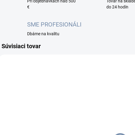
Pri objednávkach nad 500
Tovar na sklad
€
do 24 hodín
SME PROFESIONÁLI
Dbáme na kvalitu
Súvisiaci tovar
CRS326-24S-2Q-RM
CRS326-24G-2S-IN
NA OBJEDNÁVKU DO
SKLADOM
2 PRAC. DNÍ
(1 KS)
MikroTik
MikroTik
CRS326-
CRS326-24G-
24S+2Q+RM,
2S+IN, Switch,
1
Switch, 24x
24x GLAN, 2x