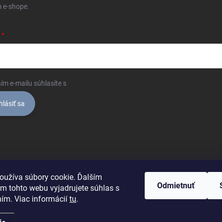
 e-shope.
ím e-mailu súhlasíte s
podmienkami ochrany osobných údajov
hlásiť sa
oužíva súbory cookie. Ďalším
Odmietnuť
m tohto webu vyjadrujete súhlas s
ním. Viac informácií
tu
.