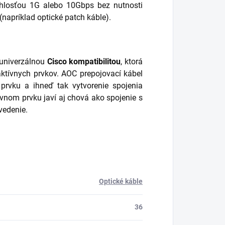
chlosťou 1G alebo 10Gbps bez nutnosti
napríklad optické patch káble).
 univerzálnou
Cisco kompatibilitou
, ktorá
ktívnych prvkov. AOC prepojovací kábel
rvku a ihneď tak vytvorenie spojenia
vnom prvku javí aj chová ako spojenie s
evedenie.
Optické káble
36