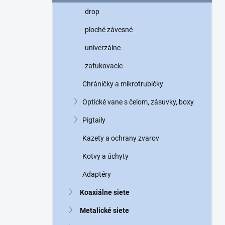
n
drop
e
l
ploché závesné
univerzálne
zafukovacie
Chráničky a mikrotrubičky
Optické vane s čelom, zásuvky, boxy
Pigtaily
Kazety a ochrany zvarov
Kotvy a úchyty
Adaptéry
Koaxiálne siete
Metalické siete