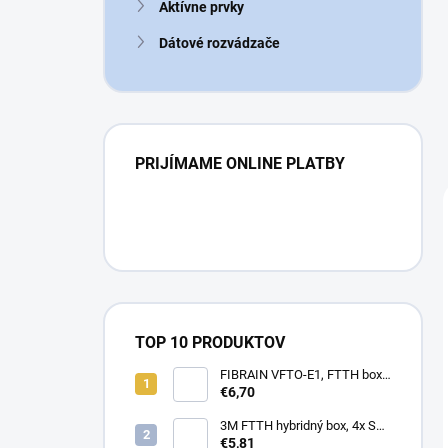
Aktívne prvky
Dátové rozvádzače
PRIJÍMAME ONLINE PLATBY
TOP 10 PRODUKTOV
FIBRAIN VFTO-E1, FTTH box,
1x adaptér SC/APC, 1x pigtail
€6,70
SC/APC, osadený
3M FTTH hybridný box, 4x SC,
keystone, simplex, vnútorný
€5,81