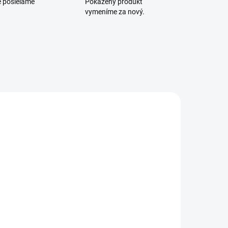
e posielame
Pokazený produkt
vymeníme za nový.
RB4011IGS-RM
RB4011IGS-
5HACQ2HND-IN
SKLADOM
NA OBJEDNÁVKU DO 2 PRAC. DNÍ
(2 KS)
MikroTik
MikroTik
RB4011iGS+RM,
RB4011iGS+5HacQ2HnD-
0x GLAN, 1x
IN, AC2000
SFP+