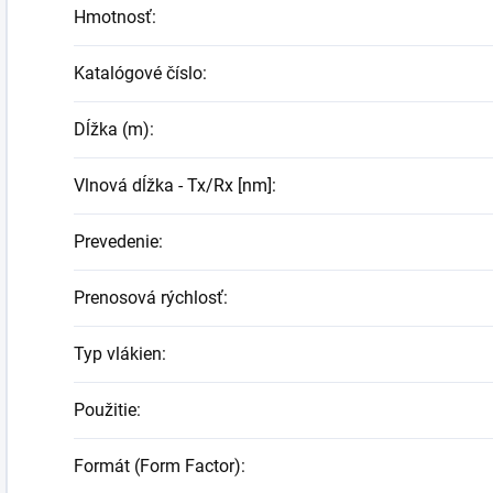
Hmotnosť
:
Katalógové číslo
:
Dĺžka (m)
:
Vlnová dĺžka - Tx/Rx [nm]
:
Prevedenie
:
Prenosová rýchlosť
:
Typ vlákien
:
Použitie
:
Formát (Form Factor)
: