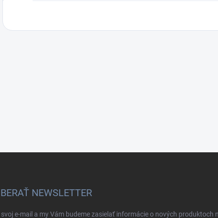
BERAŤ NEWSLETTER
 svoj e-mail a my Vám budeme zasielať informácie o nových produktoch 