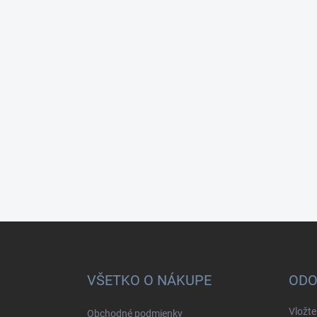
Z
á
p
ä
VŠETKO O NÁKUPE
ODO
t
i
Vložte
Obchodné podmienky