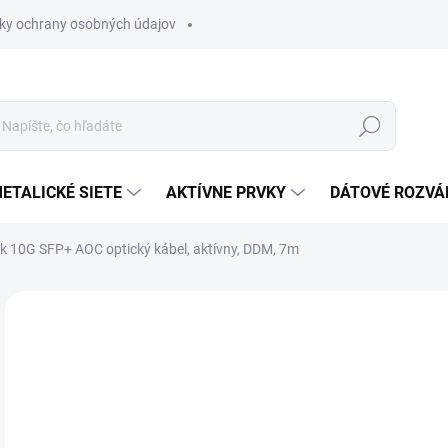
ky ochrany osobných údajov
Hľadať
ETALICKÉ SIETE
AKTÍVNE PRVKY
DÁTOVÉ ROZVÁ
k 10G SFP+ AOC optický kábel, aktívny, DDM, 7m
Neohodnotené
Podrobnosti hodnotenia
ZNAČKA
€2
€33
Jedn
NA 