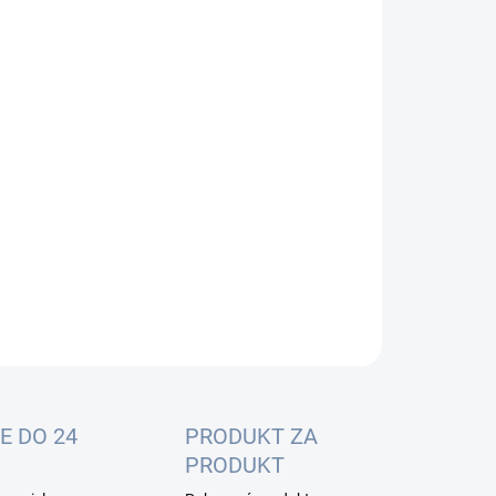
:
−
+
Pridať do košíka
Link 10G SFP+ AOC kábel, aktívne je rýchle a lacné
enie pre jednoduché prepojenie dvoch sieťových
ívnych prvkov switch/router rýchlosťou 1G alebo
bps bez nutnosti obstarania SFP/SFP+.
ILNÉ INFORMÁCIE
OPÝTAŤ SA
E DO 24
PRODUKT ZA
PRODUKT