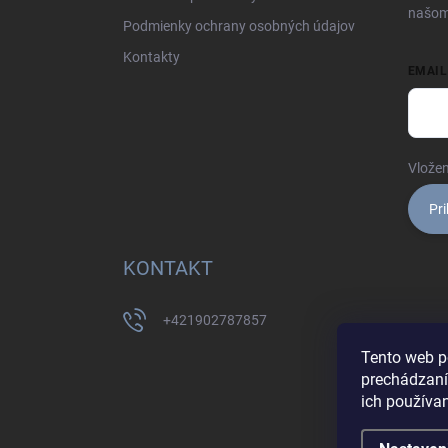
e
našom
Podmienky ochrany osobných údajov
Kontakty
EMAIL
Vložen
Pri
KONTAKT
+421902787857
Tento web p
prechádzaní
ich používa