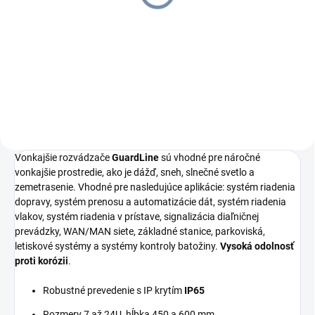
termostat 600X450 IP65
€140,03
€172,24 vrátane DPH
Do košíka
Vonkajšie rozvádzače
GuardLine
sú vhodné pre náročné
vonkajšie prostredie, ako je dážď, sneh, slnečné svetlo a
zemetrasenie. Vhodné pre nasledujúce aplikácie: systém riadenia
dopravy, systém prenosu a automatizácie dát, systém riadenia
vlakov, systém riadenia v prístave, signalizácia diaľničnej
prevádzky, WAN/MAN siete, základné stanice, parkoviská,
letiskové systémy a systémy kontroly batožiny.
Vysoká odolnosť
proti korózii
.
Robustné prevedenie s IP krytím
IP65
Rozmery 7 až 24U, hĺbka 450 a 600 mm