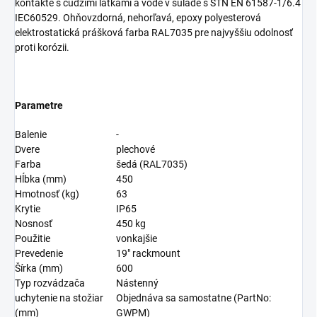
kontakte s cudzími látkami a vode v súlade s STN EN 61587-1/6.4
IEC60529. Ohňovzdorná, nehorľavá, epoxy polyesterová
elektrostatická prášková farba RAL7035 pre najvyššiu odolnosť
proti korózii.
Parametre
Balenie
-
Dvere
plechové
Farba
šedá (RAL7035)
Hĺbka (mm)
450
Hmotnosť (kg)
63
Krytie
IP65
Nosnosť
450 kg
Použitie
vonkajšie
Prevedenie
19" rackmount
Šírka (mm)
600
Typ rozvádzača
Nástenný
uchytenie na stožiar
Objednáva sa samostatne (PartNo:
(mm)
GWPM)