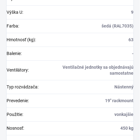
Výška U
:
9
Farba
:
šedá (RAL7035)
Hmotnosť (kg)
:
63
Balenie
:
-
Ventilačné jednotky sa objednávajú
Ventilátory
:
samostatne
Typ rozvádzača
:
Nástenný
Prevedenie
:
19" rackmount
Použitie
:
vonkajšie
Nosnosť
:
450 kg