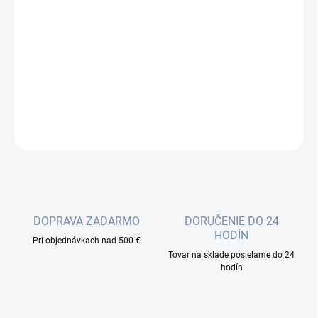
Jednotková
NA OBJEDNÁVKU
cena:
−
+
Pridať do košíka
DETAILNÉ INFORMÁCIE
OPÝTAŤ SA
DOPRAVA ZADARMO
DORUČENIE DO 24
HODÍN
Pri objednávkach nad 500 €
Tovar na sklade posielame do 24
hodín