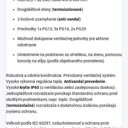
Dvojplášťové steny (
termoizolované
)
2-bodové uzamykanie (
anti-vandal
)
Prechodky 1x PG13, 5x PG16, 2x PG29
Možnosť dokúpenia ventilačnej jednotky pre aktívne
odvetranie
Umiestnenie na podstavec so strieškou, na stenu, pomocou
konzoly na stĺpy (podľa objednaného prevedenia)
Robustná a odolná konštrukcia. Prirodzený ventilačný systém.
Vysoko výkonná regulácia tepla.
Antivandal prevedenie
.
Vysoké
krytie IP65
(s ventiláciou alebo zaslepovacou doskou).
Jednoplášťové rozvádzače ponúkajú štandardnú ochranu pred
okolitými podmienkami, napr. teplo. Dvojplášťové
(
termoizolačné
) rozvádzače s dodatočnou izoláciou ponúkajú
zvýšenú ochranu.
Veľkosti podľa IEC 60297, vzduchotesnosť a ochrana proti