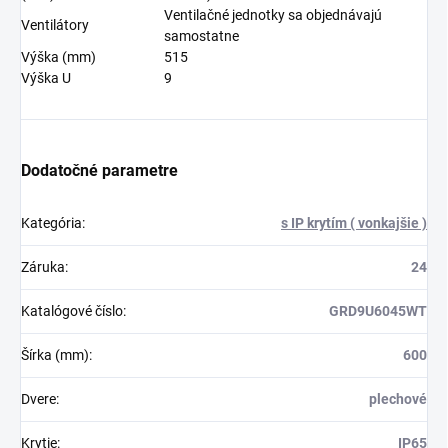
Ventilačné jednotky sa objednávajú
Ventilátory
samostatne
Výška (mm)
515
Výška U
9
Dodatočné parametre
Kategória
:
s IP krytím ( vonkajšie )
Záruka
:
24
Katalógové číslo
:
GRD9U6045WT
Šírka (mm)
:
600
Dvere
:
plechové
Krytie
:
IP65