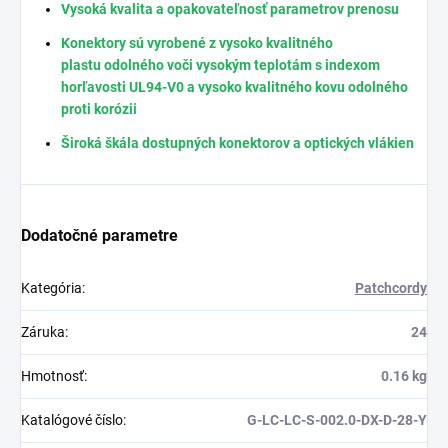
Vysoká kvalita a opakovateľnosť parametrov prenosu
Konektory sú vyrobené z vysoko kvalitného
plastu odolného voči vysokým teplotám s indexom
horľavosti UL94-V0 a vysoko kvalitného kovu odolného
proti korózii
Široká škála dostupných konektorov a optických vlákien
Dodatočné parametre
Kategória
:
Patchcordy
Záruka
:
24
Hmotnosť
:
0.16 kg
Katalógové číslo
:
G-LC-LC-S-002.0-DX-D-28-Y