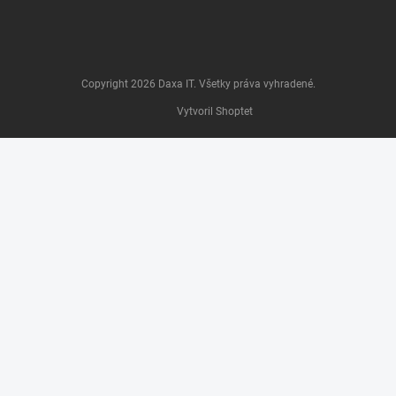
Copyright 2026
Daxa IT
. Všetky práva vyhradené.
Vytvoril Shoptet