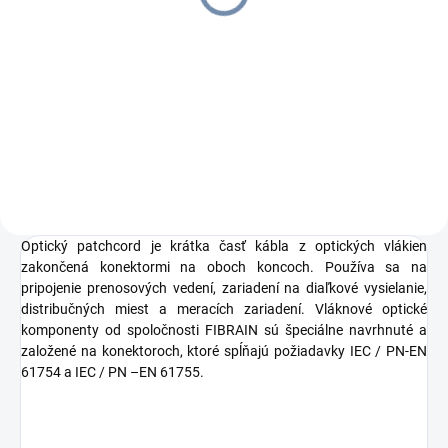
€0,68
€0,84 vrátane DPH
Do košíka
Optický adaptér LC/PC duplex SM
Optický patchcord je krátka časť kábla z optických vlákien
zakončená konektormi na oboch koncoch. Používa sa na
pripojenie prenosových vedení, zariadení na diaľkové vysielanie,
distribučných miest a meracích zariadení. Vláknové optické
komponenty od spoločnosti FIBRAIN sú špeciálne navrhnuté a
založené na konektoroch, ktoré spĺňajú požiadavky IEC / PN-EN
61754 a IEC / PN –EN 61755.