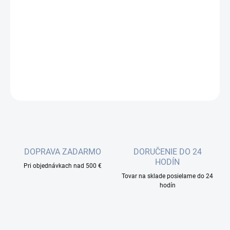
Optický patchcord je krátka časť kábla z optických vlákien
zakončená konektormi na oboch koncoch. Používa sa na
pripojenie prenosových vedení, zariadení na diaľkové vysielanie,
distribučných miest a meracích zariadení.
DETAILNÉ INFORMÁCIE
OPÝTAŤ SA
DOPRAVA ZADARMO
DORUČENIE DO 24
HODÍN
Pri objednávkach nad 500 €
Tovar na sklade posielame do 24
hodín