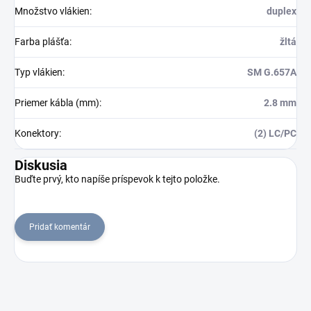
Množstvo vlákien
:
duplex
Farba plášťa
:
žltá
Typ vlákien
:
SM G.657A
Priemer kábla (mm)
:
2.8 mm
Konektory
:
(2) LC/PC
Diskusia
Buďte prvý, kto napíše príspevok k tejto položke.
Pridať komentár