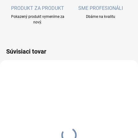
PRODUKT ZA PRODUKT
SME PROFESIONÁLI
Pokazený produkt vymeníme za
Dbáme na kvalitu
nový.
Súvisiaci tovar
SKLADOM
(92 KS)
OPTIX Optický adaptér
LC/PC, Gold, duplex, SM