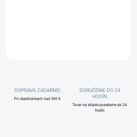
Optický patchcord je krátka časť kábla z optických vlákien
zakončená konektormi na oboch koncoch. Používa sa na
pripojenie prenosových vedení, zariadení na diaľkové vysielanie,
distribučných miest a meracích zariadení.
DETAILNÉ INFORMÁCIE
OPÝTAŤ SA
DOPRAVA ZADARMO
DORUČENIE DO 24
HODÍN
Pri objednávkach nad 500 €
Tovar na sklade posielame do 24
hodín