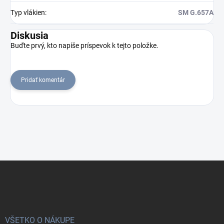
Typ vlákien
:
SM G.657A
Diskusia
Buďte prvý, kto napíše príspevok k tejto položke.
Pridať komentár
Z
á
p
ä
t
i
VŠETKO O NÁKUPE