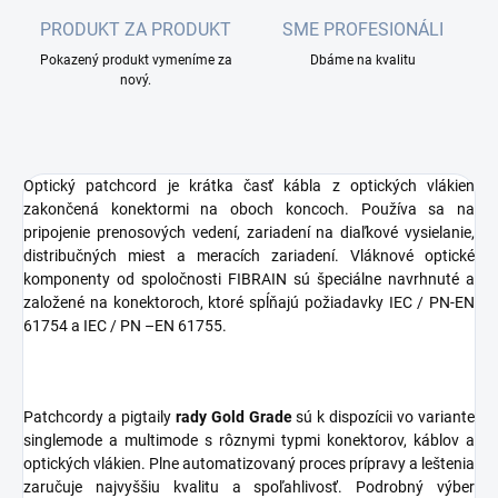
PRODUKT ZA PRODUKT
SME PROFESIONÁLI
Pokazený produkt vymeníme za
Dbáme na kvalitu
nový.
Optický patchcord je krátka časť kábla z optických vlákien
zakončená konektormi na oboch koncoch. Používa sa na
pripojenie prenosových vedení, zariadení na diaľkové vysielanie,
distribučných miest a meracích zariadení. Vláknové optické
komponenty od spoločnosti FIBRAIN sú špeciálne navrhnuté a
založené na konektoroch, ktoré spĺňajú požiadavky IEC / PN-EN
61754 a IEC / PN –EN 61755.
Patchcordy a pigtaily
rady Gold Grade
sú k dispozícii vo variante
singlemode a multimode s rôznymi typmi konektorov, káblov a
optických vlákien. Plne automatizovaný proces prípravy a leštenia
zaručuje najvyššiu kvalitu a spoľahlivosť. Podrobný výber