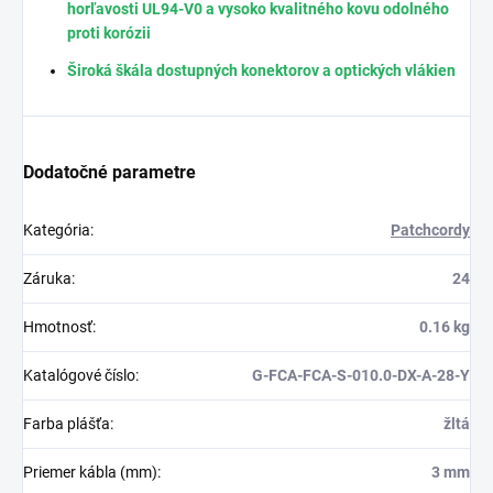
horľavosti UL94-V0 a vysoko kvalitného kovu odolného
proti korózii
Široká škála dostupných konektorov a optických vlákien
Dodatočné parametre
Kategória
:
Patchcordy
Záruka
:
24
Hmotnosť
:
0.16 kg
Katalógové číslo
:
G-FCA-FCA-S-010.0-DX-A-28-Y
Farba plášťa
:
žltá
Priemer kábla (mm)
:
3 mm