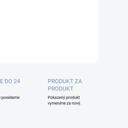
:
−
+
Pridať do košíka
ILNÉ INFORMÁCIE
OPÝTAŤ SA
E DO 24
PRODUKT ZA
PRODUKT
e posielame
Pokazený produkt
vymeníme za nový.