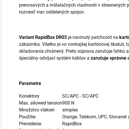
prenosových a inštalačných vlastností v stiesnených p
rozviesť viac oddelených spojov.
Variant RapidBox DR03
je navinutý patchcord na
kart
zákazníka. Všetko je vo vonkajšej kartónovej škatuli, 
skladovania chránený. Preto súprava zaručuje ľahkú a
špeciálny odvíjací systém káblov a
zaručuje správne 
Parametre
Konektory
SC/APC - SC/APC
Max. allowed tension
900 N
Množstvo vlákien
simplex
Použitie
Orange, Telekom, UPC, Slovanet a
Prevedenie
RapidBox