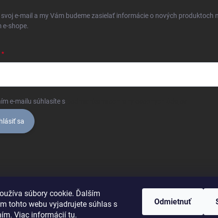
 svoj e-mail a my Vám budeme zasielať informácie o nových produktoch 
 e-shope.
ím e-mailu súhlasíte s
podmienkami ochrany osobných údajov
hlásiť sa
oužíva súbory cookie. Ďalším
Odmietnuť
m tohto webu vyjadrujete súhlas s
ním. Viac informácií
tu
.