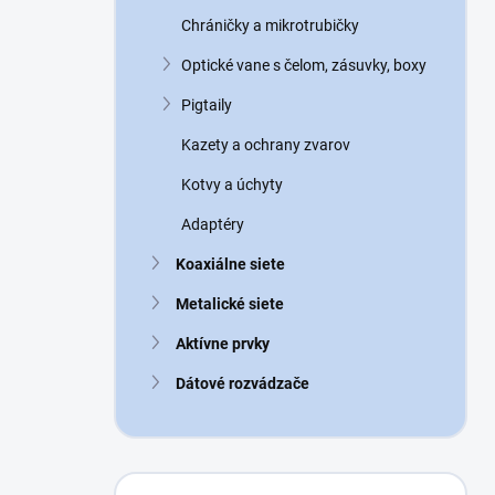
n
Chráničky a mikrotrubičky
e
l
Optické vane s čelom, zásuvky, boxy
Pigtaily
Kazety a ochrany zvarov
Kotvy a úchyty
Adaptéry
Koaxiálne siete
Metalické siete
Aktívne prvky
Dátové rozvádzače