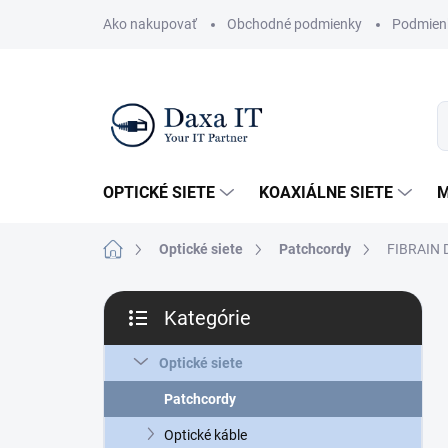
Prejsť
Ako nakupovať
Obchodné podmienky
Podmien
na
obsah
OPTICKÉ SIETE
KOAXIÁLNE SIETE
M
Domov
Optické siete
Patchcordy
FIBRAIN 
B
Kategórie
o
Preskočiť
č
kategórie
n
Optické siete
ý
Patchcordy
p
a
Optické káble