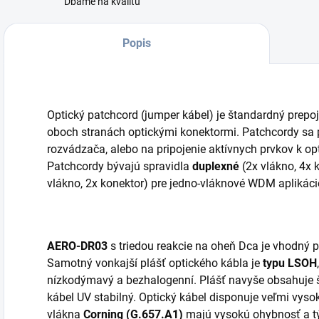
Dbáme na kvalitu
Popis
Optický patchcord (jumper kábel) je štandardný prepo
oboch stranách optickými konektormi. Patchcordy sa p
rozvádzača, alebo na pripojenie aktívnych prvkov k op
Patchcordy bývajú spravidla
duplexné
(2x vlákno, 4x 
vlákno, 2x konektor) pre jedno-vláknové WDM aplikáci
AERO-DR03
s triedou reakcie na oheň Dca je vhodný pr
Samotný vonkajší plášť optického kábla je
typu LSOH
nízkodýmavý a bezhalogenní. Plášť navyše obsahuje šp
kábel UV stabilný. Optický kábel disponuje veľmi vys
vlákna
Corning (G.657.A1)
majú vysokú ohybnosť a t