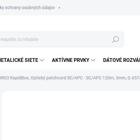
ky ochrany osobných údajov
Hľadať
ETALICKÉ SIETE
AKTÍVNE PRVKY
DÁTOVÉ ROZVÁ
DR03 RapidBox, Optický patchcord SC/APC - SC/APC 120m, 3mm, G.657A
Neohodnotené
Podrobnosti hodnotenia
€6
€76
Jedn
MO