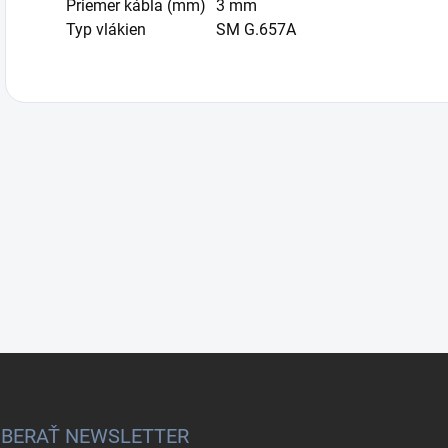
Priemer kábla (mm)
3 mm
Typ vlákien
SM G.657A
BERAŤ NEWSLETTER