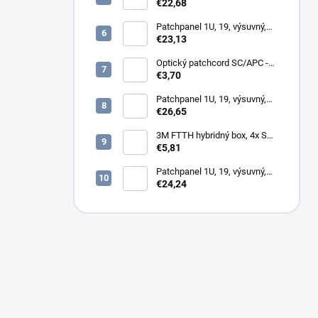
12x SC simplex, biely (1x
€22,68
kazeta 1/12)
Patchpanel 1U, 19, výsuvný,
24x SC duplex, biely (2x
€23,13
kazeta 1/12)
Optický patchcord SC/APC -
LC/PC 1m duplex, SM,
€3,70
G657A2
Patchpanel 1U, 19, výsuvný,
12x SC duplex, biely (2x
€26,65
kazeta 1/12)
3M FTTH hybridný box, 4x SC,
keystone, simplex, vnútorný
€5,81
Patchpanel 1U, 19, výsuvný,
24x SC simplex, 24x LC
€24,24
Duplex biely