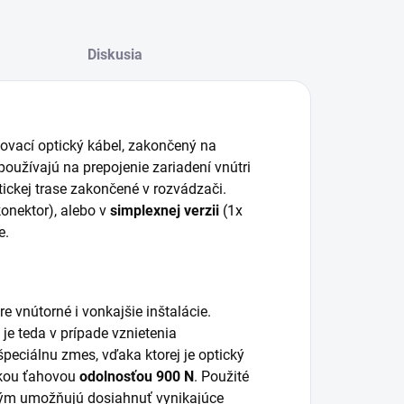
Diskusia
jovací optický kábel, zakončený na
oužívajú na prepojenie zariadení vnútri
tickej trase zakončené v rozvádzači.
konektor), alebo v
simplexnej verzii
(1x
e.
e vnútorné i vonkajšie inštalácie.
, je teda v prípade vznietenia
eciálnu zmes, vďaka ktorej je optický
okou ťahovou
odolnosťou 900 N
. Použité
ým umožňujú dosiahnuť vynikajúce