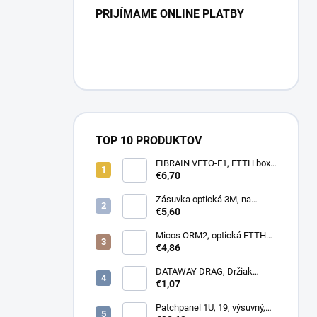
PRIJÍMAME ONLINE PLATBY
TOP 10 PRODUKTOV
FIBRAIN VFTO-E1, FTTH box,
1x adaptér SC/APC, 1x pigtail
€6,70
SC/APC, osadený
Zásuvka optická 3M, na
omítku hybridní, 8686,
€5,60
86x86x34mm
Micos ORM2, optická FTTH
zásuvka, 2x SC simplex
€4,86
DATAWAY DRAG, Držiak
kotvy, na stĺp, kovový
€1,07
Patchpanel 1U, 19, výsuvný,