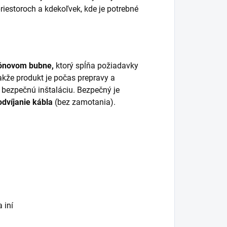
riestoroch a kdekoľvek, kde je potrebné
ónovom bubne,
ktorý spĺňa požiadavky
takže produkt je počas prepravy a
 bezpečnú inštaláciu. Bezpečný je
odvíjanie kábla
(bez zamotania).
 iní