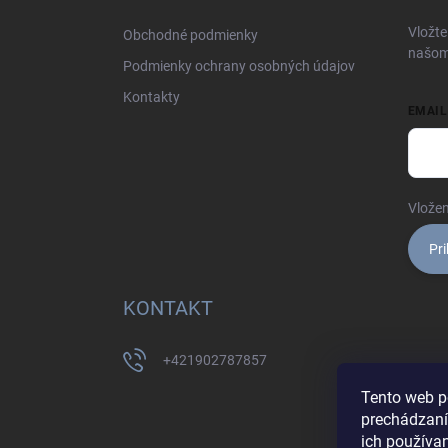
t
i
Vložte
Obchodné podmienky
e
našom
Podmienky ochrany osobných údajov
Kontakty
EMAIL
Vložen
Pri
KONTAKT
+421902787857
Tento web p
prechádzaní
ich používa