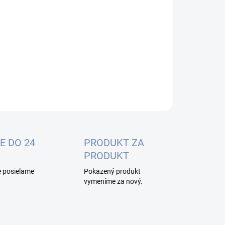
:
−
+
Pridať do košíka
ILNÉ INFORMÁCIE
OPÝTAŤ SA
E DO 24
PRODUKT ZA
PRODUKT
e posielame
Pokazený produkt
vymeníme za nový.