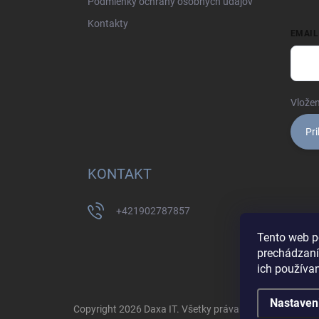
Podmienky ochrany osobných údajov
Kontakty
EMAIL
Vložen
Pri
KONTAKT
+421902787857
Tento web p
prechádzaní
ich používa
Nastaven
Copyright 2026
Daxa IT
. Všetky práva vyhradené.