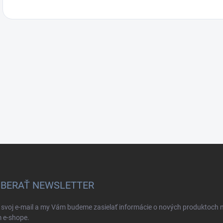
BERAŤ NEWSLETTER
 svoj e-mail a my Vám budeme zasielať informácie o nových produktoch 
 e-shope.