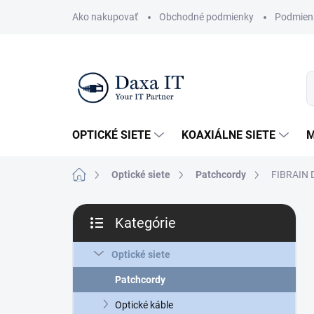
Prejsť
Ako nakupovať
Obchodné podmienky
Podmien
na
obsah
OPTICKÉ SIETE
KOAXIÁLNE SIETE
M
Domov
Optické siete
Patchcordy
FIBRAIN D
B
Kategórie
o
Preskočiť
č
kategórie
n
Optické siete
ý
Patchcordy
p
a
Optické káble