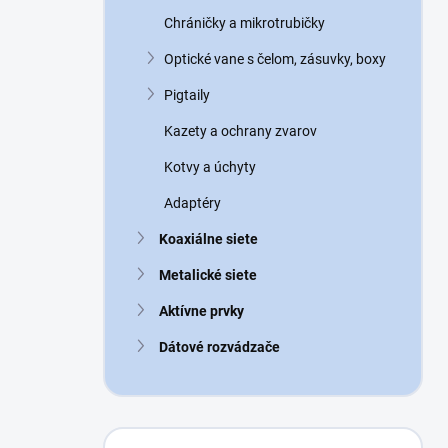
n
Chráničky a mikrotrubičky
e
l
Optické vane s čelom, zásuvky, boxy
Pigtaily
Kazety a ochrany zvarov
Kotvy a úchyty
Adaptéry
Koaxiálne siete
Metalické siete
Aktívne prvky
Dátové rozvádzače