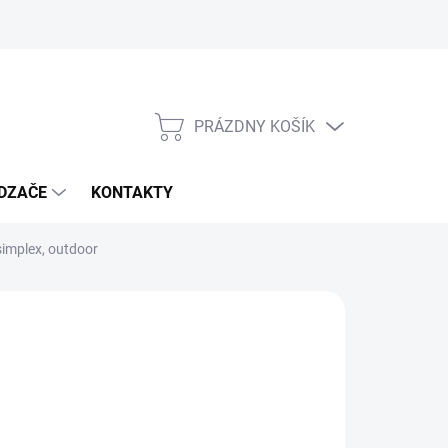
PRÁZDNY KOŠÍK
NÁKUPNÝ
KOŠÍK
DZAČE
KONTAKTY
implex, outdoor
9,59
,40 vrátane DPH
otková
MENTÁLNE NEDOSTUPNÉ