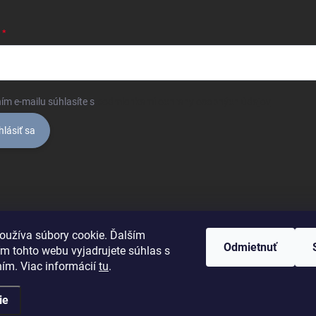
ím e-mailu súhlasíte s
podmienkami ochrany osobných údajov
hlásiť sa
oužíva súbory cookie. Ďalším
Odmietnuť
m tohto webu vyjadrujete súhlas s
ním. Viac informácií
tu
.
ie