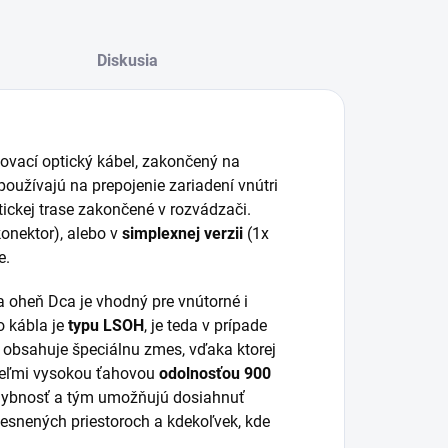
Diskusia
jovací optický kábel, zakončený na
oužívajú na prepojenie zariadení vnútri
tickej trase zakončené v rozvádzači.
konektor), alebo v
simplexnej verzii
(1x
e.
na oheň Dca je vhodný pre vnútorné i
o kábla je
typu LSOH
, je teda v prípade
 obsahuje špeciálnu zmes, vďaka ktorej
e veľmi vysokou ťahovou
odolnosťou 900
ybnosť a tým umožňujú dosiahnuť
iesnených priestoroch a kdekoľvek, kde