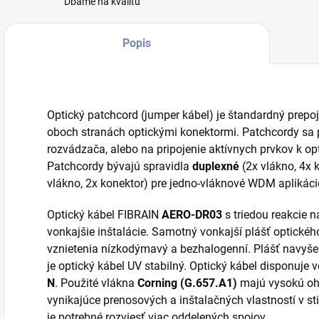
Dbáme na kvalitu
Popis
Optický patchcord (jumper kábel) je štandardný prepo
oboch stranách optickými konektormi. Patchcordy sa p
rozvádzača, alebo na pripojenie aktívnych prvkov k op
Patchcordy bývajú spravidla
duplexné
(2x vlákno, 4x 
vlákno, 2x konektor) pre jedno-vláknové WDM aplikáci
Optický kábel FIBRAIN
AERO-DR03
s triedou reakcie 
vonkajšie inštalácie. Samotný vonkajší plášť optickéh
vznietenia nízkodýmavý a bezhalogenní. Plášť navyše
je optický kábel UV stabilný. Optický kábel disponuj
N
. Použité vlákna
Corning (G.657.A1)
majú vysokú oh
vynikajúce prenosových a inštalačných vlastností v st
je potrebné rozviesť viac oddelených spojov.