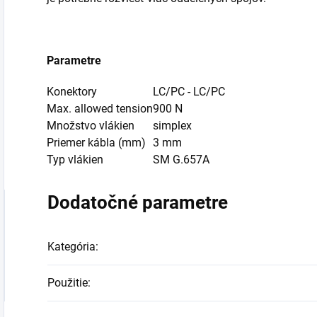
Parametre
Konektory
LC/PC - LC/PC
Max. allowed tension
900 N
Množstvo vlákien
simplex
Priemer kábla (mm)
3 mm
Typ vlákien
SM G.657A
Dodatočné parametre
Kategória
:
Použitie
: