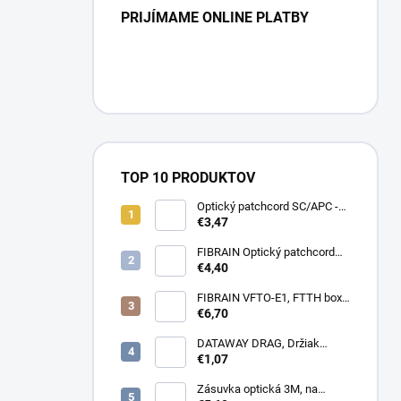
PRIJÍMAME ONLINE PLATBY
TOP 10 PRODUKTOV
Optický patchcord SC/APC -
LC/APC 1m simplex, SM,
€3,47
G657A2
FIBRAIN Optický patchcord
LC/APC - LC/APC 1m, Gold,
€4,40
1.8mm, simplex, SM, G657A1
FIBRAIN VFTO-E1, FTTH box,
1x adaptér SC/APC, 1x pigtail
€6,70
SC/APC, osadený
DATAWAY DRAG, Držiak
kotvy, na stĺp, kovový
€1,07
Zásuvka optická 3M, na