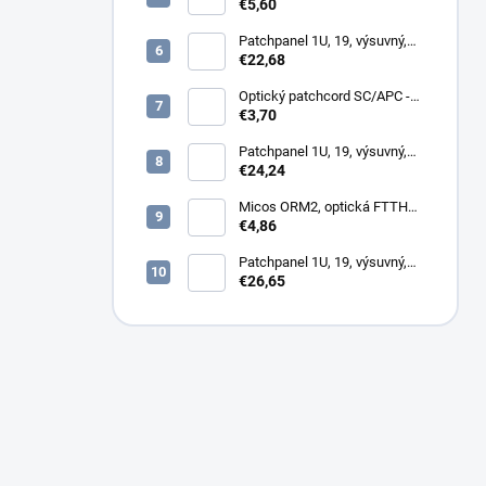
omítku hybridní, 8686,
€5,60
86x86x34mm
Patchpanel 1U, 19, výsuvný,
12x SC simplex, biely (1x
€22,68
kazeta 1/12)
Optický patchcord SC/APC -
LC/PC 1m duplex, SM,
€3,70
G657A2
Patchpanel 1U, 19, výsuvný,
24x SC simplex, 24x LC
€24,24
Duplex biely
Micos ORM2, optická FTTH
zásuvka, 2x SC simplex
€4,86
Patchpanel 1U, 19, výsuvný,
12x SC duplex, biely (2x
€26,65
kazeta 1/12)