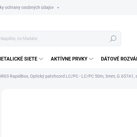
ky ochrany osobných údajov
Hľadať
ETALICKÉ SIETE
AKTÍVNE PRVKY
DÁTOVÉ ROZVÁ
R03 RapidBox, Optický patchcord LC/PC - LC/PC 50m, 3mm, G.657A1, s
Neohodnotené
Podrobnosti hodnotenia
€2
€36
Jedn
MO