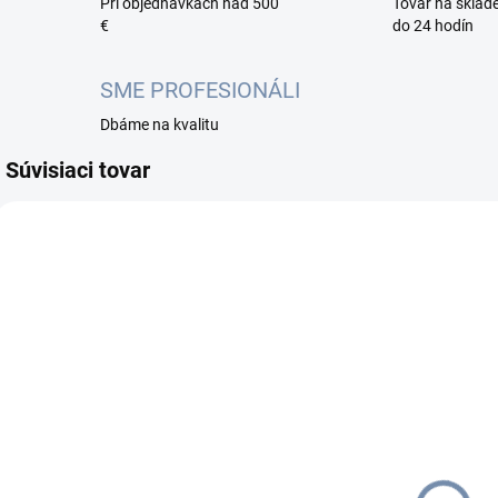
Pri objednávkach nad 500
Tovar na sklad
€
do 24 hodín
SME PROFESIONÁLI
Dbáme na kvalitu
Súvisiaci tovar
DW-F6A-005-YL
DW-F6A-010-YL
NA OBJEDNÁVKU DO
MOMENTÁLNE
2 PRAC. DNÍ
NEDOSTUPNÉ
DATAWAY
DATAWAY
patch kábel
patch kábel
p
CAT6A, FTP
CAT6A, FTP
PVC, 0.50m,
PVC, 1m, žltý
P