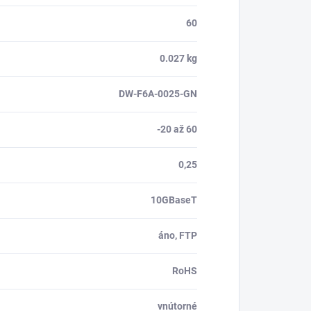
60
0.027 kg
DW-F6A-0025-GN
-20 až 60
0,25
10GBaseT
áno, FTP
RoHS
vnútorné