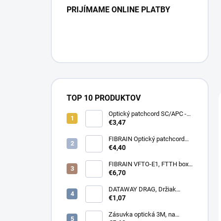
PRIJÍMAME ONLINE PLATBY
TOP 10 PRODUKTOV
Optický patchcord SC/APC -
LC/APC 1m simplex, SM,
€3,47
G657A2
FIBRAIN Optický patchcord
LC/APC - LC/APC 1m, Gold,
€4,40
1.8mm, simplex, SM, G657A1
FIBRAIN VFTO-E1, FTTH box,
1x adaptér SC/APC, 1x pigtail
€6,70
SC/APC, osadený
DATAWAY DRAG, Držiak
kotvy, na stĺp, kovový
€1,07
Zásuvka optická 3M, na