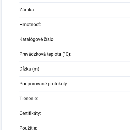
Záruka
:
Hmotnosť
:
Katalógové číslo
:
Prevádzková teplota (°C)
:
Dĺžka (m)
:
Podporované protokoly
:
Tienenie
:
Certifikáty
:
Použitie
: