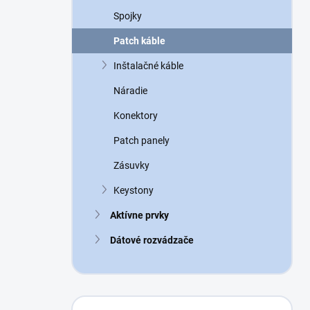
n
Spojky
e
l
Patch káble
Inštalačné káble
Náradie
Konektory
Patch panely
Zásuvky
Keystony
Aktívne prvky
Dátové rozvádzače