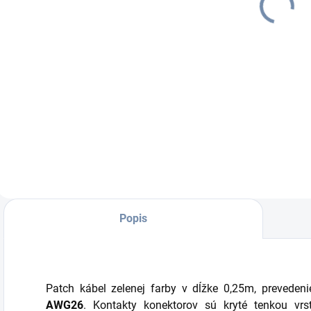
€1,89
€2,18
žltý
€2,32 vrátane DPH
€2,68 vrátane DPH
€
Do košíka
Do košíka
Patch kábel žltej
Patch kábel žltej
P
farby v dĺžke
farby v dĺžke 1m,
f
0,50m, prevedenie
prevedenie FTP,
p
FTP, kategória 6A.
kategória 6A.
k
Prierez vodičov je
Prierez vodičov je
P
AWG26. Kontakty
AWG26. Kontakty
A
konektorov sú kryté
konektorov sú kryté
k
tenkou vrstvou
tenkou vrstvou
t
zlata.
zlata.
z
Popis
Patch kábel zelenej farby v dĺžke 0,25m, prevedenie
AWG26
. Kontakty konektorov sú kryté tenkou vr