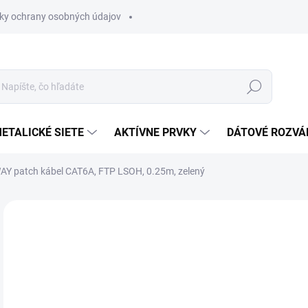
ky ochrany osobných údajov
Hľadať
ETALICKÉ SIETE
AKTÍVNE PRVKY
DÁTOVÉ ROZVÁ
Y patch kábel CAT6A, FTP LSOH, 0.25m, zelený
Neohodnotené
Podrobnosti hodnotenia
ZNAČKA
€0
€1,
Jedn
SK