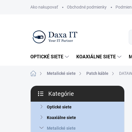
Prejsť
Ako nakupovať
Obchodné podmienky
Podmien
na
obsah
OPTICKÉ SIETE
KOAXIÁLNE SIETE
M
Domov
Metalické siete
Patch káble
DATAWA
B
Kategórie
o
Preskočiť
č
kategórie
n
Optické siete
ý
Koaxiálne siete
p
a
Metalické siete