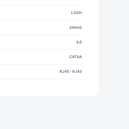
LSOH
zelená
6,0
CAT6A
RJ45 - RJ45