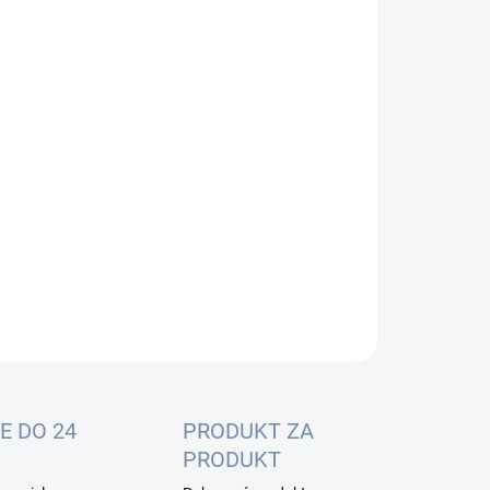
:
−
+
Pridať do košíka
h kábel zelenej farby v dĺžke 0,25m, prevedenie FTP,
gória 6A. Prierez vodičov je AWG26. Kontakty
ktorov sú kryté tenkou vrstvou zlata
ILNÉ INFORMÁCIE
OPÝTAŤ SA
E DO 24
PRODUKT ZA
PRODUKT