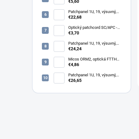
omítku hybridní, 8686,
€5,60
86x86x34mm
Patchpanel 1U, 19, výsuvný,
12x SC simplex, biely (1x
€22,68
kazeta 1/12)
Optický patchcord SC/APC -
LC/PC 1m duplex, SM,
€3,70
G657A2
Patchpanel 1U, 19, výsuvný,
24x SC simplex, 24x LC
€24,24
Duplex biely
Micos ORM2, optická FTTH
zásuvka, 2x SC simplex
€4,86
Patchpanel 1U, 19, výsuvný,
12x SC duplex, biely (2x
€26,65
kazeta 1/12)