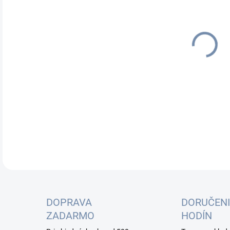
cena
Patc
kate
kone
DETA
DOPRAVA
DORUČENI
ZADARMO
HODÍN