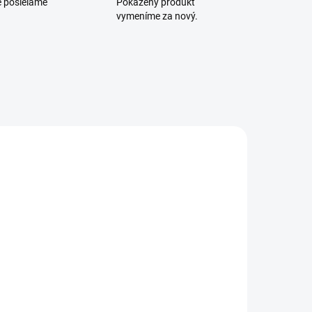
e posielame
Pokazený produkt
vymeníme za nový.
DW-F6A-020-YL
MOMENTÁLNE
NEDOSTUPNÉ
DATAWAY
atch kábel
CAT6A, FTP
VC, 2m, žltý