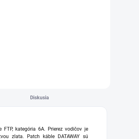
€3,04
3,74 vrátane DPH
Do košíka
atch kábel žltej
arby v dĺžke 2m,
revedenie FTP,
ategória 6A.
rierez vodičov je
WG26. Kontakty
onektorov sú kryté
enkou vrstvou
lata.
Diskusia
 FTP, kategória 6A. Prierez vodičov je
stvou zlata. Patch káble DATAWAY sú