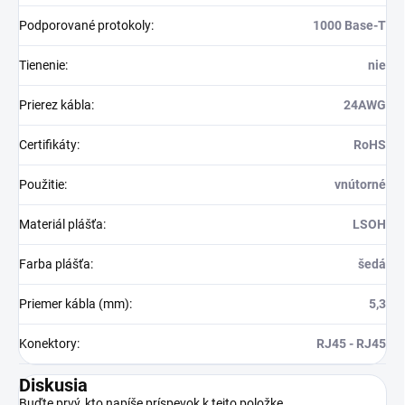
Podporované protokoly
:
1000 Base-T
Tienenie
:
nie
Prierez kábla
:
24AWG
Certifikáty
:
RoHS
Použitie
:
vnútorné
Materiál plášťa
:
LSOH
Farba plášťa
:
šedá
Priemer kábla (mm)
:
5,3
Konektory
:
RJ45 - RJ45
Diskusia
Buďte prvý, kto napíše príspevok k tejto položke.