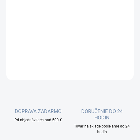
cena:
−
+
Pridať do košíka
Patch kábel šedej farby v dĺžke 2m, prevedenie UTP, kategória 5E.
Prierez vodičov je AWG26. Kontakty konektorov sú kryté tenkou
vrstvou zlata.
DETAILNÉ INFORMÁCIE
OPÝTAŤ SA
DOPRAVA ZADARMO
DORUČENIE DO 24
HODÍN
Pri objednávkach nad 500 €
Tovar na sklade posielame do 24
hodín