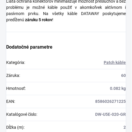
Liata ochrana konektorov minimalizuje možnosť presluchov a bez
problému je možné káble použiť v akomkoľvek aktívnom i
pasívnom prvku. Na všetky káble DATAWAY poskytujeme
predĺženú
záruku 5 rokov
!
Dodatočné parametre
Kategória
:
Patch káble
Záruka
:
60
Hmotnosť
:
0.082 kg
EAN
:
8586026271225
Katalógové číslo
:
DW-U5E-020-GR
Dĺžka (m)
:
2