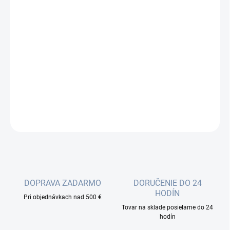
cena:
−
+
Pridať do košíka
Patch kábel žltej farby v dĺžke 1m, prevedenie UTP, kategória 5E.
Prierez vodičov je AWG26. Kontakty konektorov sú kryté tenkou
vrstvou zlata.
DETAILNÉ INFORMÁCIE
OPÝTAŤ SA
DOPRAVA ZADARMO
DORUČENIE DO 24
HODÍN
Pri objednávkach nad 500 €
Tovar na sklade posielame do 24
hodín