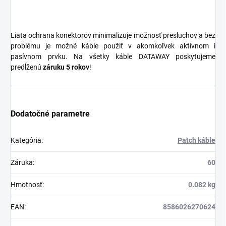
Liata ochrana konektorov minimalizuje možnosť presluchov a bez
problému je možné káble použiť v akomkoľvek aktívnom i
pasívnom prvku. Na všetky káble DATAWAY poskytujeme
predĺženú
záruku 5 rokov
!
Dodatočné parametre
Kategória
:
Patch káble
Záruka
:
60
Hmotnosť
:
0.082 kg
EAN
:
8586026270624