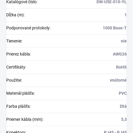
Katalógové číslo
:
DW-U5E-010-YL
Dĺžka (m)
:
1
Podporované protokoly
:
1000 Base-T
Tienenie
:
nie
Prierez kábla
:
AWG26
Certifikáty
:
RoHS
Použitie
:
vnútorné
Materiál plášťa
:
PVC
Farba plášťa
:
žltá
Priemer kábla (mm)
:
5,3
Konektory
:
RJ45 - RJ45