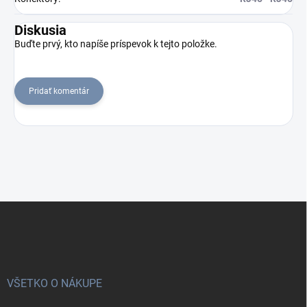
Diskusia
Buďte prvý, kto napíše príspevok k tejto položke.
Pridať komentár
Z
á
p
ä
t
i
VŠETKO O NÁKUPE
e