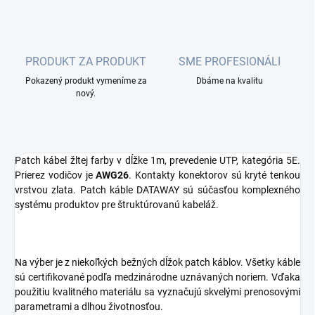
PRODUKT ZA PRODUKT
SME PROFESIONÁLI
Pokazený produkt vymeníme za
Dbáme na kvalitu
nový.
Patch kábel žltej farby v dĺžke 1m, prevedenie UTP, kategória 5E.
Prierez vodičov je
AWG26
. Kontakty konektorov sú kryté tenkou
vrstvou zlata. Patch káble DATAWAY sú súčasťou komplexného
systému produktov pre štruktúrovanú kabeláž.
Na výber je z niekoľkých bežných dĺžok patch káblov. Všetky káble
sú certifikované podľa medzinárodne uznávaných noriem. Vďaka
použitiu kvalitného materiálu sa vyznačujú skvelými prenosovými
parametrami a dlhou životnosťou.