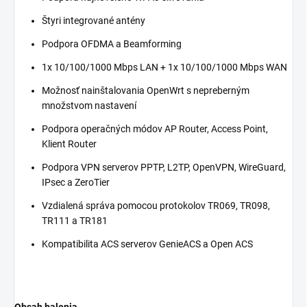
Štyri integrované antény
Podpora OFDMA a Beamforming
1x 10/100/1000 Mbps LAN + 1x 10/100/1000 Mbps WAN
Možnosť nainštalovania OpenWrt s nepreberným
množstvom nastavení
Podpora operačných módov AP Router, Access Point,
Klient Router
Podpora VPN serverov PPTP, L2TP, OpenVPN, WireGuard,
IPsec a ZeroTier
Vzdialená správa pomocou protokolov TR069, TR098,
TR111 a TR181
Kompatibilita ACS serverov GenieACS a Open ACS