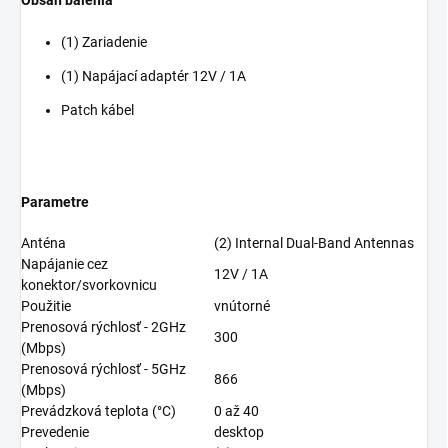
Obsah balenia
(1) Zariadenie
(1) Napájací adaptér 12V / 1A
Patch kábel
Parametre
Anténa
(2) Internal Dual-Band Antennas
Napájanie cez
12V / 1A
konektor/svorkovnicu
Použitie
vnútorné
Prenosová rýchlosť - 2GHz
300
(Mbps)
Prenosová rýchlosť - 5GHz
866
(Mbps)
Prevádzková teplota (°C)
0 až 40
Prevedenie
desktop