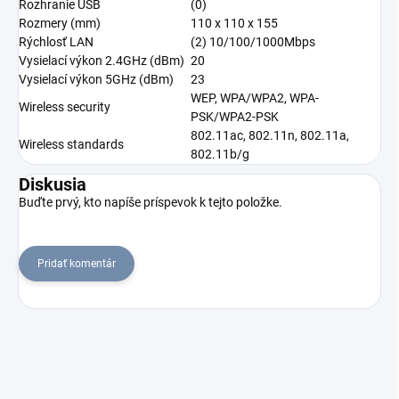
Rozhranie USB
(0)
Rozmery (mm)
110 x 110 x 155
Rýchlosť LAN
(2) 10/100/1000Mbps
Vysielací výkon 2.4GHz (dBm)
20
Vysielací výkon 5GHz (dBm)
23
WEP, WPA/WPA2, WPA-
Wireless security
PSK/WPA2-PSK
802.11ac, 802.11n, 802.11a,
Wireless standards
802.11b/g
Diskusia
Buďte prvý, kto napíše príspevok k tejto položke.
Pridať komentár