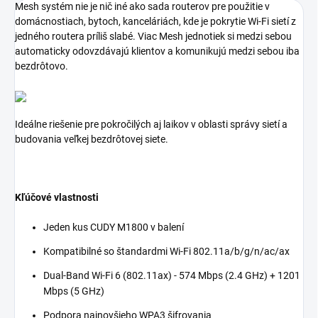
Mesh systém nie je nič iné ako sada routerov pre použitie v
domácnostiach, bytoch, kanceláriách, kde je pokrytie Wi-Fi sietí z
jedného routera príliš slabé. Viac Mesh jednotiek si medzi sebou
automaticky odovzdávajú klientov a komunikujú medzi sebou iba
bezdrôtovo.
Ideálne riešenie pre pokročilých aj laikov v oblasti správy sietí a
budovania veľkej bezdrôtovej siete.
Kľúčové vlastnosti
Jeden kus CUDY M1800 v balení
Kompatibilné so štandardmi Wi-Fi 802.11a/b/g/n/ac/ax
Dual-Band Wi-Fi 6 (802.11ax) - 574 Mbps (2.4 GHz) + 1201
Mbps (5 GHz)
Podpora najnovšieho WPA3 šifrovania