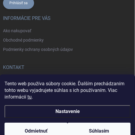
Prihlásiť sa
INFORMÁCIE PRE VÁS
Ako nakupovať
Obchodné podmienky
Podmienky ochrany osobných údajov
KONTAKT
+421902787857
Tento web používa súbory cookie. Ďalším prechádzaním
tohto webu vyjadrujete súhlas s ich používaním. Viac
informácií
tu
.
Nastavenie
Copyright 2026
Daxa IT
. Všetky práva vyhradené.
Odmietnuť
Súhlasím