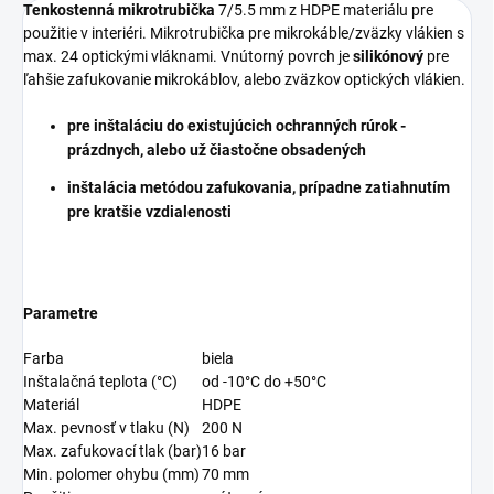
Tenkostenná mikrotrubička
7/5.5 mm z HDPE materiálu pre
použitie v interiéri. Mikrotrubička pre mikrokáble/zväzky vlákien s
max. 24 optickými vláknami. Vnútorný povrch je
silikónový
pre
ľahšie zafukovanie mikrokáblov, alebo zväzkov optických vlákien.
pre inštaláciu do existujúcich ochranných rúrok -
prázdnych, alebo už čiastočne obsadených
inštalácia metódou zafukovania, prípadne zatiahnutím
pre kratšie vzdialenosti
Parametre
Farba
biela
Inštalačná teplota (°C)
od -10°C do +50°C
Materiál
HDPE
Max. pevnosť v tlaku (N)
200 N
Max. zafukovací tlak (bar)
16 bar
Min. polomer ohybu (mm)
70 mm