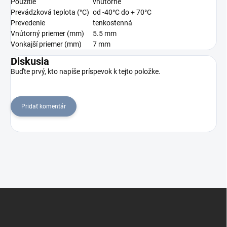
Použitie
vnútorné
Prevádzková teplota (°C)
od -40°C do + 70°C
Prevedenie
tenkostenná
Vnútorný priemer (mm)
5.5 mm
Vonkajší priemer (mm)
7 mm
Diskusia
Buďte prvý, kto napíše príspevok k tejto položke.
Pridať komentár
Z
á
p
ä