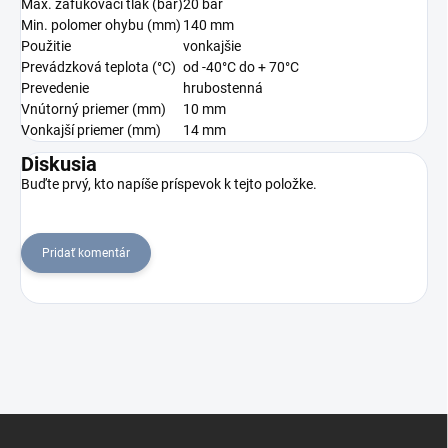
Max. zafukovací tlak (bar)
20 bar
Min. polomer ohybu (mm)
140 mm
Použitie
vonkajšie
Prevádzková teplota (°C)
od -40°C do + 70°C
Prevedenie
hrubostenná
Vnútorný priemer (mm)
10 mm
Vonkajší priemer (mm)
14 mm
Diskusia
Buďte prvý, kto napíše príspevok k tejto položke.
Pridať komentár
Z
á