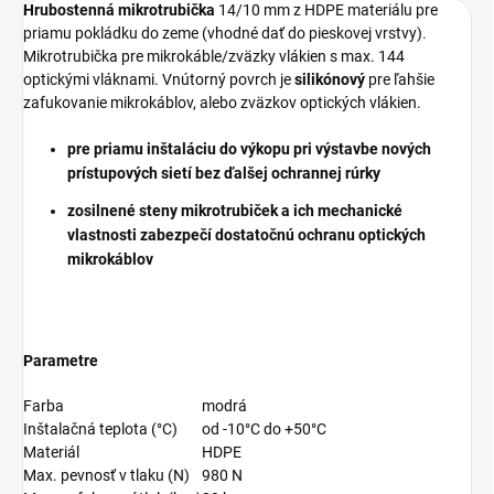
Hrubostenná mikrotrubička
14/10 mm z HDPE materiálu pre
priamu pokládku do zeme (vhodné dať do pieskovej vrstvy).
Mikrotrubička pre mikrokáble/zväzky vlákien s max. 144
optickými vláknami. Vnútorný povrch je
silikónový
pre ľahšie
zafukovanie mikrokáblov, alebo zväzkov optických vlákien.
pre priamu inštaláciu do výkopu pri výstavbe nových
prístupových sietí bez ďalšej ochrannej rúrky
zosilnené steny mikrotrubiček a ich mechanické
vlastnosti zabezpečí dostatočnú ochranu optických
mikrokáblov
Parametre
Farba
modrá
Inštalačná teplota (°C)
od -10°C do +50°C
Materiál
HDPE
Max. pevnosť v tlaku (N)
980 N