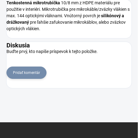
Tenkostenná mikrotrubička
10/8 mm z HDPE materiálu pre
použitie v interiéri. Mikrotrubička pre mikrokáble/zväzky vlákien s
max. 144 optickými vláknami. Vnútorný povrch je
silikónový a
drážkovaný
pre ľahšie zafukovanie mikrokáblov, alebo zväzkov
optických vlákien.
Diskusia
Buďte prvý, kto napíše príspevok k tejto položke.
Pridať komentár
Z
á