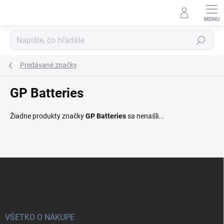
Prejsť
na
obsah
Hľadať
Predávané značky
GP Batteries
Žiadne produkty značky
GP Batteries
sa nenašli...
Z
á
p
ä
t
i
VŠETKO O NÁKUPE