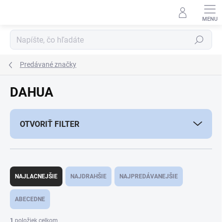
Prejsť
na
obsah
Hľadať
Predávané značky
DAHUA
OTVORIŤ FILTER
R
a
NAJLACNEJŠIE
NAJDRAHŠIE
NAJPREDÁVANEJŠIE
d
e
ABECEDNE
n
i
1
položiek celkom