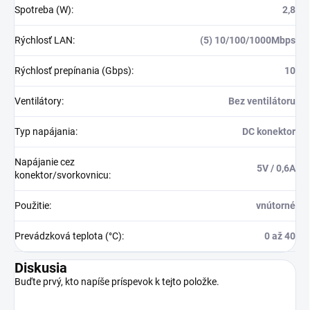
Spotreba (W)
:
2,8
Rýchlosť LAN
:
(5) 10/100/1000Mbps
Rýchlosť prepínania (Gbps)
:
10
Ventilátory
:
Bez ventilátoru
Typ napájania
:
DC konektor
Napájanie cez
5V / 0,6A
konektor/svorkovnicu
:
Použitie
:
vnútorné
Prevádzková teplota (°C)
:
0 až 40
Diskusia
Buďte prvý, kto napíše príspevok k tejto položke.