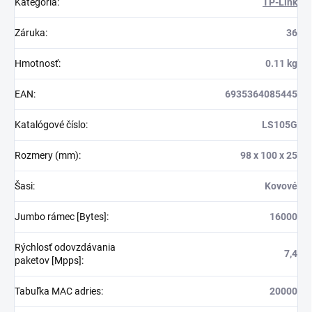
Kategória
:
TP-Link
Záruka
:
36
Hmotnosť
:
0.11 kg
EAN
:
6935364085445
Katalógové číslo
:
LS105G
Rozmery (mm)
:
98 x 100 x 25
Šasi
:
Kovové
Jumbo rámec [Bytes]
:
16000
Rýchlosť odovzdávania
7,4
paketov [Mpps]
:
Tabuľka MAC adries
:
20000