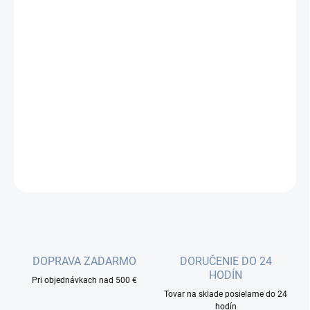
cena:
−
+
Pridať do košíka
LS105G značky TP-Link radu LiteWave je elegantný
nemanažovateľný domáci switch s kovovým šasi modrej farby,
ktorý disponuje 5x Gigabit LAN, napájaním cez DC konektor na
zadnej strane, nízkou spotrebou a podporou Jumbo frames.
DETAILNÉ INFORMÁCIE
OPÝTAŤ SA
DOPRAVA ZADARMO
DORUČENIE DO 24
HODÍN
Pri objednávkach nad 500 €
Tovar na sklade posielame do 24
hodín