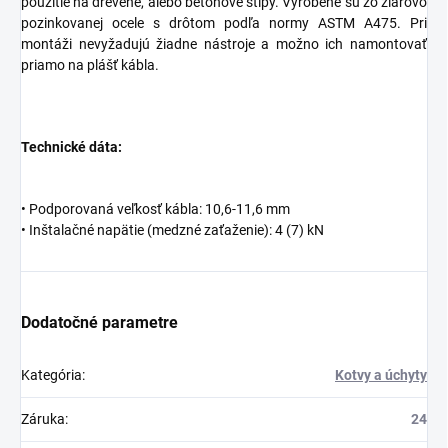
použitie na drevené, alebo betónové stĺpy. Vyrobené sú zo žiarovo
pozinkovanej ocele s drôtom podľa normy ASTM A475. Pri
montáži nevyžadujú žiadne nástroje a možno ich namontovať
priamo na plášť kábla.
Technické dáta:
• Podporovaná veľkosť kábla: 10,6-11,6 mm
• Inštalačné napätie (medzné zaťaženie): 4 (7) kN
Dodatočné parametre
Kategória
:
Kotvy a úchyty
Záruka
:
24