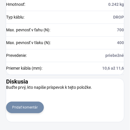
Hmotnosť
:
0.242 kg
Typ káblu
:
DROP
Max. pevnosť v ťahu (N)
:
700
Max. pevnosť v tlaku (N)
:
400
Prevedenie
:
priebežné
Priemer kábla (mm)
:
10,6 až 11,6
Diskusia
Buďte prvý, kto napíše príspevok k tejto položke.
Pridať komentár