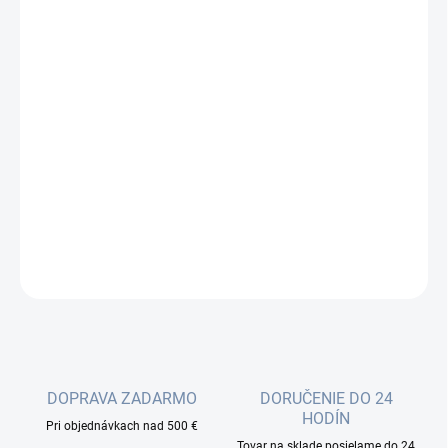
cena:
−
+
Pridať do košíka
Špirálová kotva sa odporúča pre samonosné ADSS káble , pre
použitie na drevené, alebo betónové stĺpy. Vyrobené sú zo žiarovo
pozinkovanej ocele s drôtom podľa normy ASTM A475. Pri
montáži nevyžadujú žiadne nástroje a možno ich namontovať
priamo na...
DETAILNÉ INFORMÁCIE
OPÝTAŤ SA
DOPRAVA ZADARMO
DORUČENIE DO 24
HODÍN
Pri objednávkach nad 500 €
Tovar na sklade posielame do 24