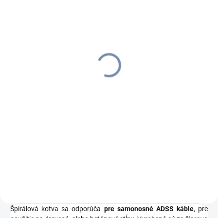
SKLADOM
(1014 M)
OPTIX Optický ADSS
kábel, 72-vlákno, 6T12F,
10mm, G.652D, 2700N
€1,34
€1,65 vrátane DPH
Do košíka
Vonkajší optický kábel ADSS je
vhodný pre vonkajšie inštalácie
vďaka svojmu UV stabilnému
HDPE plášťu.
Špirálová kotva sa odporúča
pre samonosné ADSS káble
, pre