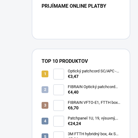
PRIJÍMAME ONLINE PLATBY
TOP 10 PRODUKTOV
Optický patchcord SC/APC -
LC/APC 1m simplex, SM,
€3,47
G657A2
FIBRAIN Optický patchcord
LC/APC - LC/APC 1m, Gold,
€4,40
1.8mm, simplex, SM, G657A1
FIBRAIN VFTO-E1, FTTH box,
1x adaptér SC/APC, 1x pigtail
€6,70
SC/APC, osadený
Patchpanel 1U, 19, výsuvný,
24x SC simplex, 24x LC
€24,24
Duplex biely
3M FTTH hybridný box, 4x SC,