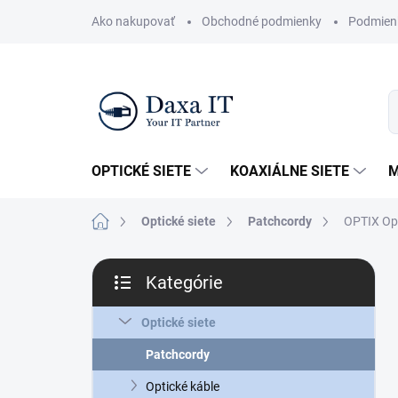
Prejsť
Ako nakupovať
Obchodné podmienky
Podmien
na
obsah
OPTICKÉ SIETE
KOAXIÁLNE SIETE
M
Domov
Optické siete
Patchcordy
OPTIX Opt
B
Kategórie
o
Preskočiť
č
kategórie
n
Optické siete
ý
Patchcordy
p
a
Optické káble