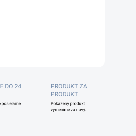
:
−
+
Pridať do košíka
ILNÉ INFORMÁCIE
OPÝTAŤ SA
E DO 24
PRODUKT ZA
PRODUKT
e posielame
Pokazený produkt
vymeníme za nový.