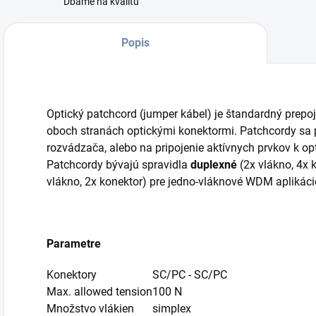
Dbáme na kvalitu
Popis
Optický patchcord (jumper kábel) je štandardný prepo
oboch stranách optickými konektormi. Patchcordy sa p
rozvádzača, alebo na pripojenie aktívnych prvkov k op
Patchcordy bývajú spravidla
duplexné
(2x vlákno, 4x 
vlákno, 2x konektor) pre jedno-vláknové WDM aplikáci
Parametre
Konektory
SC/PC - SC/PC
Max. allowed tension
100 N
Množstvo vlákien
simplex