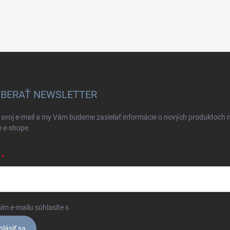
BERAŤ NEWSLETTER
 svoj e-mail a my Vám budeme zasielať informácie o nových produktoch 
 e-shope.
ím e-mailu súhlasíte s
podmienkami ochrany osobných údajov
hlásiť sa