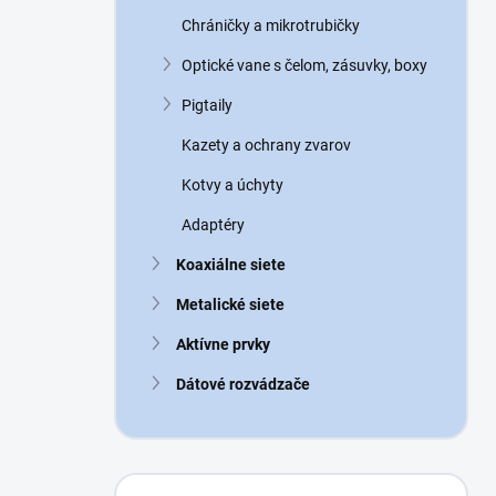
n
Chráničky a mikrotrubičky
e
l
Optické vane s čelom, zásuvky, boxy
Pigtaily
Kazety a ochrany zvarov
Kotvy a úchyty
Adaptéry
Koaxiálne siete
Metalické siete
Aktívne prvky
Dátové rozvádzače