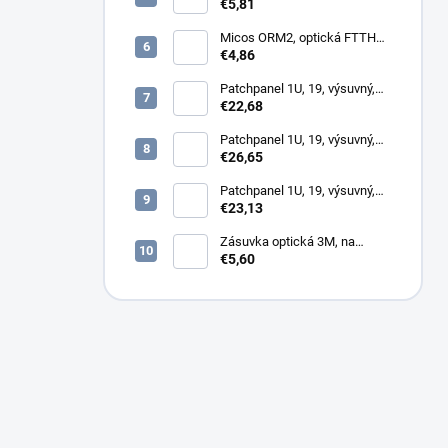
keystone, simplex, vnútorný
€5,81
Micos ORM2, optická FTTH
zásuvka, 2x SC simplex
€4,86
Patchpanel 1U, 19, výsuvný,
12x SC simplex, biely (1x
€22,68
kazeta 1/12)
Patchpanel 1U, 19, výsuvný,
12x SC duplex, biely (2x
€26,65
kazeta 1/12)
Patchpanel 1U, 19, výsuvný,
24x SC duplex, biely (2x
€23,13
kazeta 1/12)
Zásuvka optická 3M, na
omítku hybridní, 8686,
€5,60
86x86x34mm