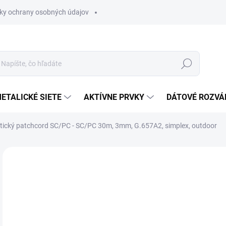
ky ochrany osobných údajov
Hľadať
ETALICKÉ SIETE
AKTÍVNE PRVKY
DÁTOVÉ ROZVÁ
ický patchcord SC/PC - SC/PC 30m, 3mm, G.657A2, simplex, outdoor
Neohodnotené
Podrobnosti hodnotenia
€8
€10
Jedn
MO