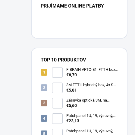
PRIJÍMAME ONLINE PLATBY
TOP 10 PRODUKTOV
FIBRAIN VFTO-E1, FTTH box,
1x adaptér SC/APC, 1x pigtail
€6,70
SC/APC, osadený
3M FTTH hybridný box, 4x SC,
keystone, simplex, vnútorný
€5,81
Zásuvka optická 3M, na
omítku hybridní, 8686,
€5,60
86x86x34mm
Patchpanel 1U, 19, výsuvný,
24x SC duplex, biely (2x
€23,13
kazeta 1/12)
Patchpanel 1U, 19, výsuvný,