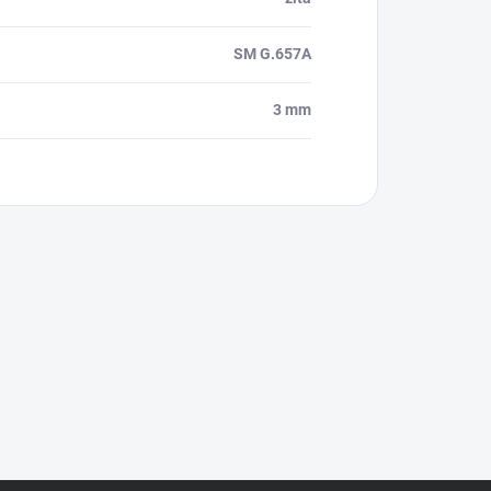
SM G.657A
3 mm