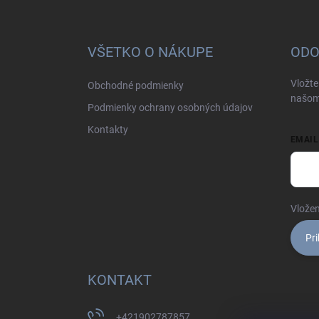
Z
á
p
ä
VŠETKO O NÁKUPE
ODO
t
i
Vložte
Obchodné podmienky
e
našom
Podmienky ochrany osobných údajov
Kontakty
EMAIL
Vložen
Pri
KONTAKT
+421902787857