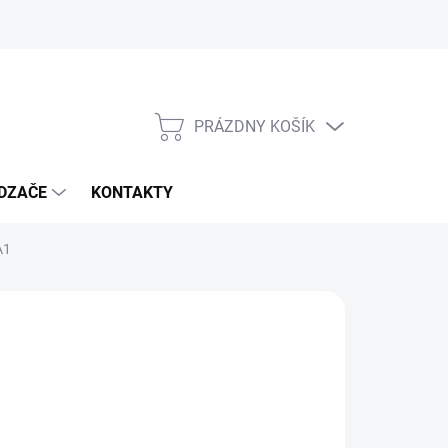
PRÁZDNY KOŠÍK
NÁKUPNÝ
KOŠÍK
DZAČE
KONTAKTY
A1
:
FIBRAIN
3,50
,61 vrátane DPH
otková
MENTÁLNE NEDOSTUPNÉ