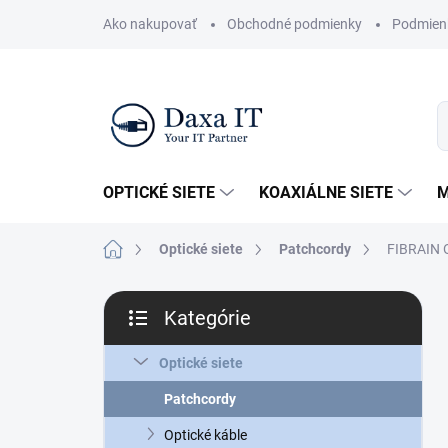
Prejsť
Ako nakupovať
Obchodné podmienky
Podmien
na
obsah
OPTICKÉ SIETE
KOAXIÁLNE SIETE
M
Domov
Optické siete
Patchcordy
FIBRAIN O
B
Kategórie
o
Preskočiť
č
kategórie
n
Optické siete
ý
Patchcordy
p
a
Optické káble