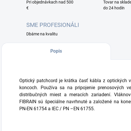
Pri objednávkach nad 500
Tovar na sklad
€
do 24 hodín
SME PROFESIONÁLI
Dbáme na kvalitu
Popis
Optický patchcord je krátka časť kábla z optických
koncoch. Používa sa na pripojenie prenosových ved
distribučných miest a meracích zariadení. Vlákno
FIBRAIN sú špeciálne navrhnuté a založené na konek
PN-EN 61754 a IEC / PN –EN 61755.