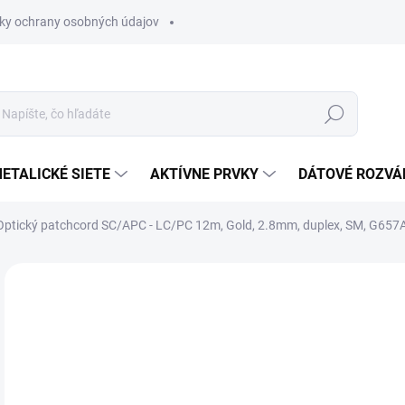
ky ochrany osobných údajov
Hľadať
ETALICKÉ SIETE
AKTÍVNE PRVKY
DÁTOVÉ ROZVÁ
ptický patchcord SC/APC - LC/PC 12m, Gold, 2.8mm, duplex, SM, G657
Neohodnotené
Podrobnosti hodnotenia
ZNAČKA
€1
€16
Jedn
MO