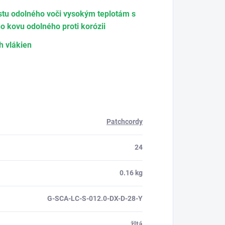
stu odolného voči vysokým teplotám s
o kovu odolného proti korózii
h vlákien
Patchcordy
24
0.16 kg
G-SCA-LC-S-012.0-DX-D-28-Y
žltá